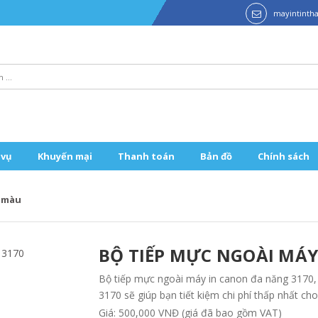
mayintint
 vụ
Khuyến mại
Thanh toán
Bản đồ
Chính sách
n màu
BỘ TIẾP MỰC NGOÀI MÁY
Bộ tiếp mực ngoài máy in canon đa năng 3170,
3170 sẽ giúp bạn tiết kiệm chi phí thấp nhất cho
Giá: 500,000 VNĐ (giá đã bao gồm VAT)