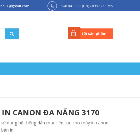
hanh01@gmail.com
0948.84.11.66 (HN) - 0987.736.755
(HCM)
(
0
) sản phẩm
 IN CANON ĐA NĂNG 3170
 sử dụng hệ thống dẫn mực liên tục cho máy in canon
 bản in.