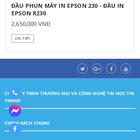
ĐẦU PHUN MÁY IN EPSON 230 - ĐẦU IN
EPSON R230
2,650,000 VNĐ
CHI TIẾT
CÔNG TY TNHH THƯƠNG MẠI VÀ CÔNG NGHỆ TIN HỌC TIN
THÀNH
CHINH SÁCH CHUNG