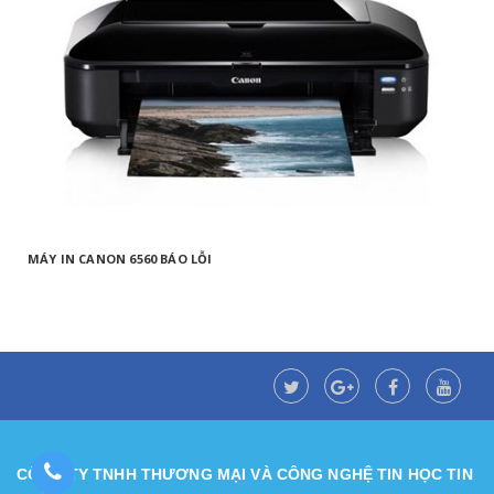
MÁY IN CANON 6560 BÁO LỖI
CÔNG TY TNHH THƯƠNG MẠI VÀ CÔNG NGHỆ TIN HỌC TIN