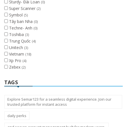
Sturdy- Đài Loan
(0)
Super Scanner
(2)
Symbol
(5)
Tây ban Nha
(0)
Techne- Anh
(0)
Toshiba
(3)
Trung Quốc
(4)
Unitech
(3)
Vietnam
(18)
Xp Pro
(4)
Zebex
(2)
TAGS
Explore Semar123 for a seamless digital experience. Join our
trusted platform for instant access
daily perks