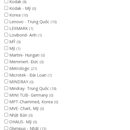
Kodak
(8)
Kodak - Mỹ
(0)
Korea
(10)
Lenovo - Trung Quốc
(10)
LEXMARK
(1)
Lovibond- Anh
(1)
MỸ
(9)
Mỹ
(1)
Martini- Hungari
(0)
Memmert- Đức
(0)
Metrologic
(21)
Microtek - Đài Loan
(1)
MINDRAY
(0)
Mindray- Trung Quốc
(18)
MINI TUB- Germany
(0)
MPT-Chammed, Korea
(0)
MVE- Chart, Mỹ
(0)
Nhật Bản
(0)
OHAUS- Mỹ
(0)
Olympus - Nhật
(13)