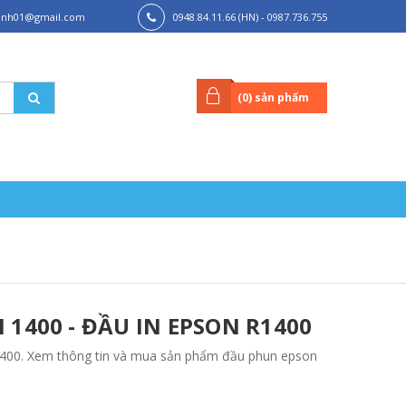
hanh01@gmail.com
0948.84.11.66 (HN) - 0987.736.755
(HCM)
(
0
) sản phẩm
1400 - ĐẦU IN EPSON R1400
1400. Xem thông tin và mua sản phẩm đầu phun epson