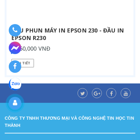
ĐẦU PHUN MÁY IN EPSON 230 - ĐẦU IN
EPSON R230
2,650,000 VNĐ
CHI TIẾT
CÔNG TY TNHH THƯƠNG MẠI VÀ CÔNG NGHỆ TIN HỌC TIN
THÀNH