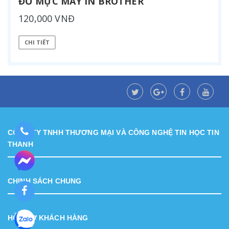
ĐỔ MỰC MÁY IN BROTHER
120,000 VNĐ
CHI TIẾT
CÔNG TY TNHH THƯƠNG MẠI VÀ CÔNG NGHỆ TIN HỌC TIN
THÀNH
CHINH SÁCH CHUNG
HỖ TRỢ KHÁCH HÀNG