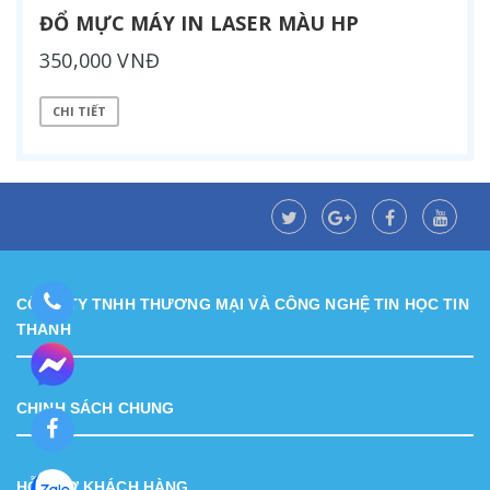
ĐỔ MỰC MÁY IN LASER MÀU HP
350,000 VNĐ
CHI TIẾT
CÔNG TY TNHH THƯƠNG MẠI VÀ CÔNG NGHỆ TIN HỌC TIN
THÀNH
CHINH SÁCH CHUNG
HỖ TRỢ KHÁCH HÀNG