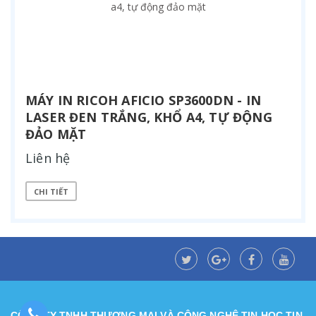
MÁY IN RICOH AFICIO SP3600DN - IN
LASER ĐEN TRẮNG, KHỔ A4, TỰ ĐỘNG
ĐẢO MẶT
Liên hệ
CHI TIẾT
CÔNG TY TNHH THƯƠNG MẠI VÀ CÔNG NGHỆ TIN HỌC TIN