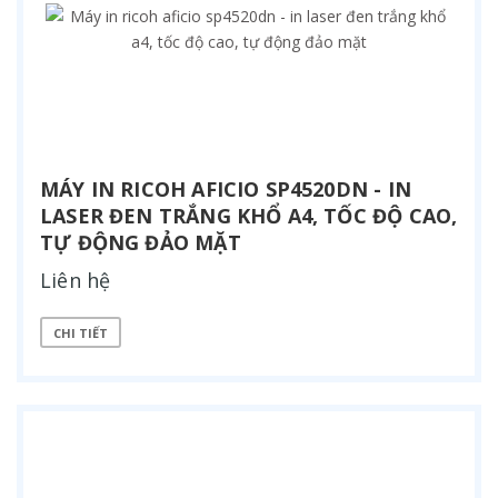
MÁY IN RICOH AFICIO SP4520DN - IN
LASER ĐEN TRẮNG KHỔ A4, TỐC ĐỘ CAO,
TỰ ĐỘNG ĐẢO MẶT
Liên hệ
CHI TIẾT