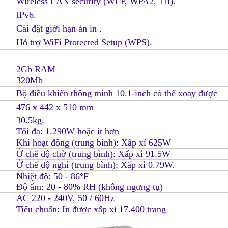
Wireless LAN security (WEP, WPA2, 11i)
.
IPv6
.
Cài đặt giới hạn ản in
.
Hỗ trợ WiFi Protected Setup (WPS)
.
2Gb RAM
320Mb
Bộ điều khiển thông minh 10.1-inch có thể xoay được
476 x 442 x 510 mm
30.5kg.
Tối đa: 1.290W hoặc ít hơn
Khi hoạt động (trung bình): Xấp xỉ 625W
Ở chế độ chờ (trung bình): Xấp xỉ 91.5W
Ở chế độ nghỉ (trung bình): Xấp xỉ 0.79W.
Nhiệt độ: 50 - 86°F
Độ ẩm: 20 - 80% RH (không ngưng tụ)
AC 220 - 240V, 50 / 60Hz
Tiêu chuẩn: In được xấp xỉ 17.400 trang