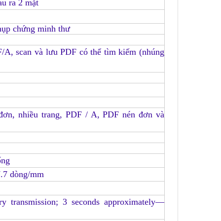
au ra 2 mặt
chụp chứng minh thư
/A, scan và lưu PDF có thể tìm kiếm (nhúng
đơn, nhiều trang, PDF / A, PDF nén đơn và
ống
7.7 dòng/mm
y transmission
; 3 seconds approximately—