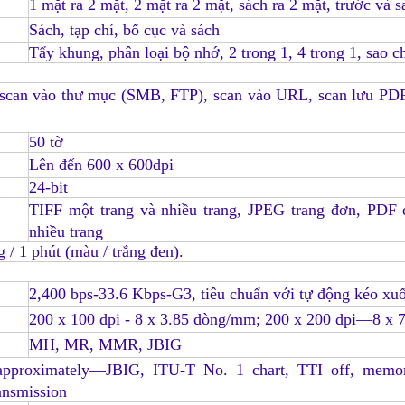
1 mặt ra 2 mặt, 2 mặt ra 2 mặt, sách ra 2 mặt, trước và s
Sách, tạp chí, bố cục và sách
Tẩy khung, phân loại bộ nhớ, 2 trong 1, 4 trong 1, sao 
 scan vào thư mục (SMB, FTP), scan vào URL, scan lưu PDF
50 tờ
Lên đến 600 x 600dpi
24-bit
TIFF một trang và nhiều trang
, JPEG trang đơn, PDF 
nhiều trang
 / 1 phút (màu / trắng đen).
2,400 bps-33.6 Kbps-G3, tiêu chuẩn với tự động kéo xu
200 x 100 dpi - 8 x 3.85 dòng/mm
; 200 x 200 dpi—8 x 
MH, MR, MMR, JBIG
approximately—JBIG, ITU-T No. 1 chart, TTI off, memor
ansmission