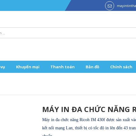
mayintint
 vụ
Khuyến mại
Thanh toán
Bản đồ
Chính sách
MÁY IN ĐA CHỨC NĂNG R
Máy in đa chức năng Ricoh IM 430f được sản xuất và
kết nối mạng Lan,
thiết bị có tốc độ in lên đến 43 tra