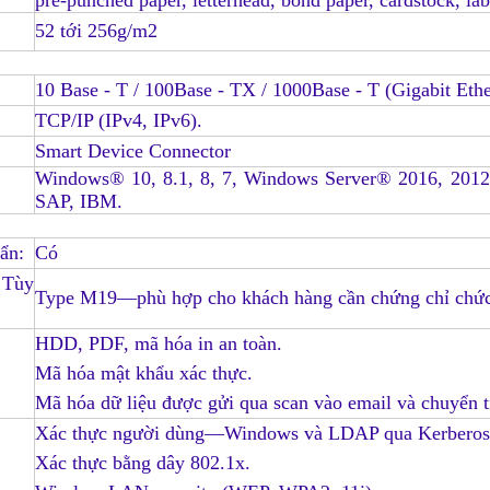
pre-punched paper, letterhead, bond paper, cardstock, lab
52 tới 256g/m2
10 Base - T / 100Base - TX / 1000Base - T (Gigabit Ethe
TCP/IP (IPv4, IPv6)
.
Smart Device Connector
Windows® 10, 8.1, 8, 7, Windows Server® 2016, 201
SAP, IBM.
uẩn
:
Có
 Tùy
Type M19—phù hợp cho khách hàng cần chứng chỉ chức
HDD, PDF, mã hóa in an toàn
.
Mã hóa mật khẩu xác thực
.
Mã hóa dữ liệu được gửi qua scan vào email và chuyển 
Xác thực người dùng—Windows và LDAP qua Kerberos,
Xác thực bằng dây 802.1x
.