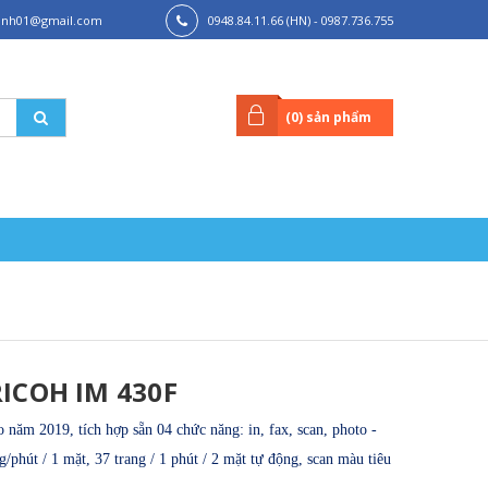
hanh01@gmail.com
0948.84.11.66 (HN) - 0987.736.755
(HCM)
(
0
) sản phẩm
ICOH IM 430F
o năm 2019, t
ích hợp sẵn 04 chức năng: in, fax, scan, photo -
ng/phút / 1 mặt, 37 trang / 1 phút / 2 mặt tự động, scan màu tiêu