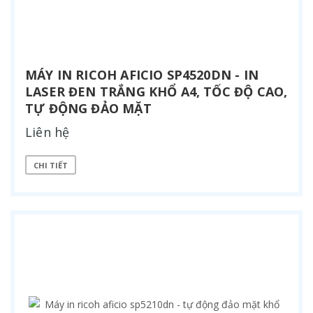
MÁY IN RICOH AFICIO SP4520DN - IN
LASER ĐEN TRẮNG KHỔ A4, TỐC ĐỘ CAO,
TỰ ĐỘNG ĐẢO MẶT
Liên hệ
CHI TIẾT