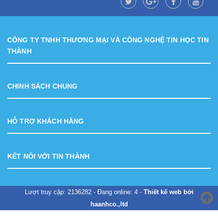
CÔNG TY TNHH THƯƠNG MẠI VÀ CÔNG NGHỆ TIN HỌC TIN
THÀNH
CHINH SÁCH CHUNG
HỖ TRỢ KHÁCH HÀNG
KẾT NỐI VỚI TIN THÀNH
Lượt truy cập: 2136282 - Đang online: 4 -
Thiết kế web bởi
haanhco.,ltd