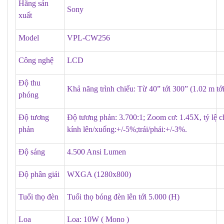
Hãng sản
Sony
xuất
Model
VPL-CW256
Công nghệ
LCD
Độ thu
Khả năng trình chiếu: Từ 40” tới 300” (1.02 m tơ
phóng
Độ tương
Độ tương phản: 3.700:1; Zoom cơ: 1.45X, tỷ lệ ch
phản
kính lên/xuống:+/-5%;trái/phải:+/-3%.
Độ sáng
4.500 Ansi Lumen
Độ phân giải
WXGA (1280x800)
Tuổi thọ đèn
Tuổi thọ bóng đèn lên tới 5.000 (H)
Loa
Loa: 10W ( Mono )