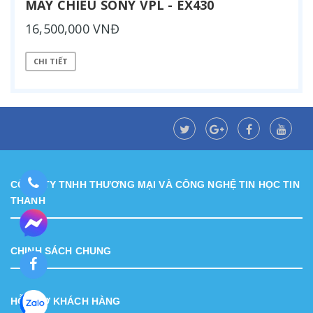
MÁY CHIẾU SONY VPL - EX430
16,500,000 VNĐ
CHI TIẾT
CÔNG TY TNHH THƯƠNG MẠI VÀ CÔNG NGHỆ TIN HỌC TIN
THÀNH
CHINH SÁCH CHUNG
HỖ TRỢ KHÁCH HÀNG