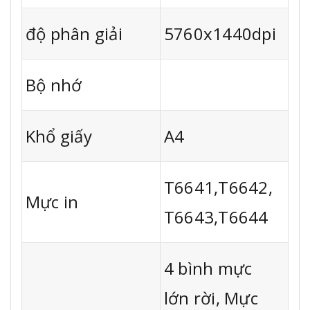
độ phân giải
5760x1440dpi
Bộ nhớ
Khổ giấy
A4
T6641,T6642,
Mực in
T6643,T6644
4 bình mực
lớn rời, Mực