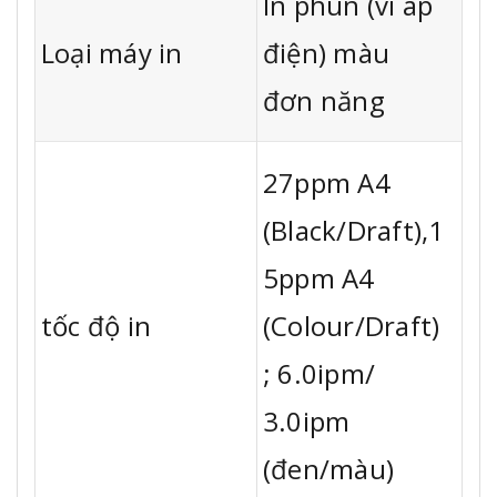
In phun (vi áp
Loại máy in
điện) màu
đơn năng
27ppm A4
(Black/Draft),1
5ppm A4
tốc độ in
(Colour/Draft)
; 6.0ipm/
3.0ipm
(đen/màu)