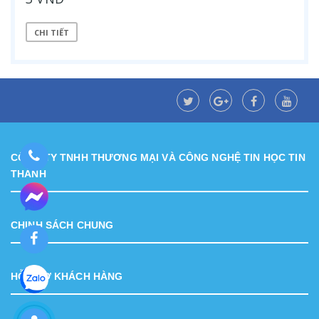
CHI TIẾT
CÔNG TY TNHH THƯƠNG MẠI VÀ CÔNG NGHỆ TIN HỌC TIN
THÀNH
CHINH SÁCH CHUNG
HỖ TRỢ KHÁCH HÀNG