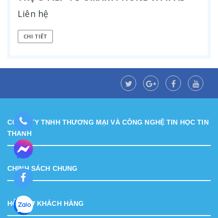
Liên hệ
CHI TIẾT
CÔNG TY TNHH THƯƠNG MẠI VÀ CÔNG NGHỆ TIN HỌC TIN
THÀNH
CHINH SÁCH CHUNG
HỖ TRỢ KHÁCH HÀNG