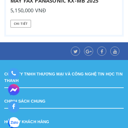
MÁY FAX PANASONIC KX-MB 2025
5,150,000 VNĐ
CHI TIẾT
CÔNG TY TNHH THƯƠNG MẠI VÀ CÔNG NGHỆ TIN HỌC TIN
THÀNH
CHINH SÁCH CHUNG
HỖ TRỢ KHÁCH HÀNG