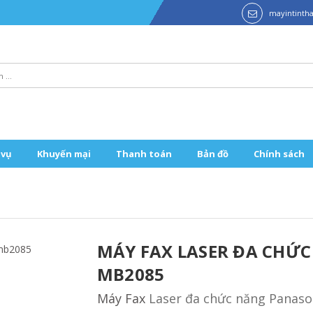
mayintint
 vụ
Khuyến mại
Thanh toán
Bản đồ
Chính sách
MÁY FAX LASER ĐA CHỨC
MB2085
Máy Fax
Laser đa chức năng Panason