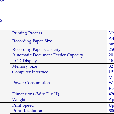
2.
Printing Process
Mo
A4
Recording Paper Size
mm
Recording Paper Capacity
25
Automatic Document Feeder Capacity
20
LCD Display
16
Memory Size
32
Computer Interface
U
Ma
Power Consumption
W,
Re
Dimensions (W x D x H)
42
Weight
Ap
Print Speed
Up
Print Resolution
60