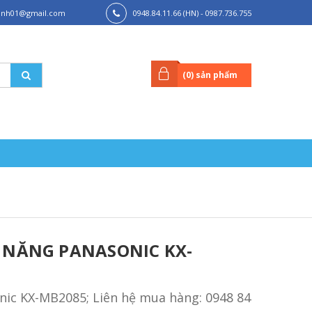
hanh01@gmail.com
0948.84.11.66 (HN) - 0987.736.755
(HCM)
(
0
) sản phẩm
 NĂNG PANASONIC KX-
ic KX-MB2085; Liên hệ mua hàng: 0948 84