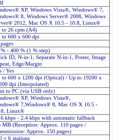
DI
ndows® XP, Windows Vista®, Windows® 7,
ndows® 8, Windows Server® 2008, Windows
rver® 2012, Mac OS X 10.5 - 10.8, Linux®
 to 26 cpm (A4)
 to 600 x 600 dpi
 pages
 % - 400 % (1 % step)
ick ID, N-in-1, Separate N-in-1, Poster, Image
peat, Edge/Margin
s / Yes
 to 600 x 1200 dpi (Optical) / Up to 19200 x
200 dpi (Interpolated)
an to PC (via USB only)
ndows® XP, Windows Vista®,
ndows® 7,Windows® 8, Mac OS X 10.5 -
.8, Linux®
.6 kbps - 2.4 kbps with automatic fallback
5 MB (Reception: Approx. 110 pages /
ansmission: Approx. 150 pages)
0 + 6 stations