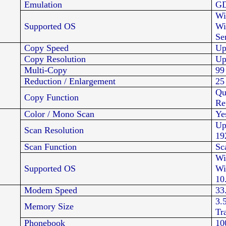
Emulation
G
Wi
Supported OS
Wi
Se
Copy Speed
Up
Copy Resolution
Up
Multi-Copy
99
Reduction / Enlargement
25
Qu
Copy Function
Re
Color / Mono Scan
Ye
Up
Scan Resolution
19
Scan Function
Sc
Wi
Supported OS
Wi
10
Modem Speed
33
3.
Memory Size
Tr
Phonebook
10