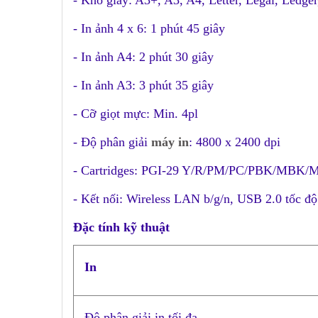
- Khổ giấy: A3+, A3, A4, Letter, Legal, Ledger, 
- In ảnh 4 x 6: 1 phút 45 giây
- In ảnh A4: 2 phút 30 giây
- In ảnh A3: 3 phút 35 giây
- Cỡ giọt mực: Min. 4pl
- Độ phân giải
máy in
: 4800 x 2400 dpi
- Cartridges: PGI-29 Y/R/PM/PC/PBK/MBK
- Kết nối: Wireless LAN b/g/n, USB 2.0 tốc độ
Đặc tính kỹ thuật
In
Độ phân giải in tối đa