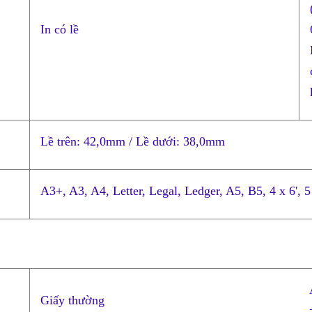
In có lề
Lề trên: 42,0mm / Lề dưới: 38,0mm
A3+, A3, A4, Letter, Legal, Ledger, A5, B5, 4 x 6', 5 
Giấy thường