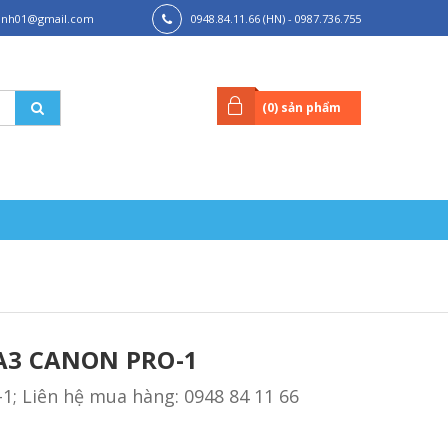
hanh01@gmail.com
0948.84.11.66 (HN) - 0987.736.755
(HCM)
(
0
) sản phẩm
A3 CANON PRO-1
; Liên hệ mua hàng: 0948 84 11 66