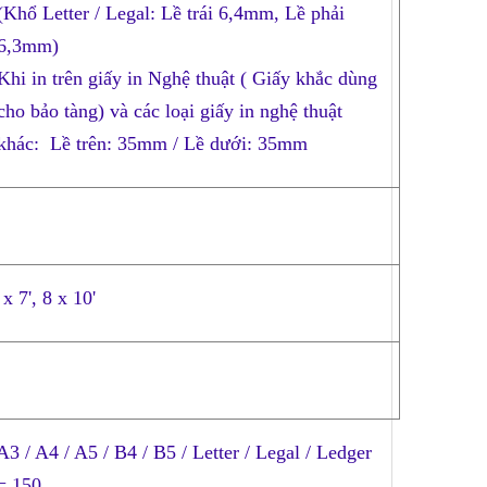
(Khổ Letter / Legal: Lề trái 6,4mm, Lề phải
6,3mm)
Khi in trên giấy in Nghệ thuật ( Giấy khắc dùng
cho bảo tàng) và các loại giấy in nghệ thuật
khác: Lề trên: 35mm / Lề dưới: 35mm
x 7', 8 x 10'
A3 / A4 / A5 / B4 / B5 / Letter / Legal / Ledger
= 150