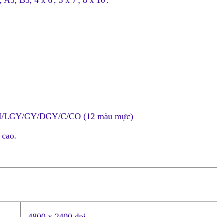
A5, B5, 4 x 6', 5 x 7', 8 x 10'.
/M/LGY/GY/DGY/C/CO (12 màu mực)
 cao.
4800 x 2400 dpi