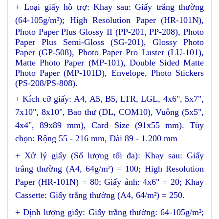
+ Loại giấy hỗ trợ: Khay sau: Giấy trắng thường
(64-105g/m²); High Resolution Paper (HR-101N)
,
Photo Paper Plus Glossy II (PP-201, PP-208), Photo
Paper Plus Semi-Gloss (SG-201), Glossy Photo
Paper (GP-508), Photo Paper Pro Luster (LU-101),
Matte Photo Paper (MP-101), Double Sided Matte
Photo Paper (MP-101D), Envelope, Photo Stickers
(PS-208/PS-808).
+ Kích cỡ giấy:
A4, A5, B5, LTR, LGL, 4x6", 5x7",
7x10", 8x10", Bao thư (DL, COM10), Vuông (5x5",
4x4", 89x89 mm), Card Size (91x55 mm). Tùy
chọn: Rộng 55 - 216 mm, Dài 89 - 1.200 mm
+ Xử lý giấy (Số lượng tối đa): Khay sau: Giấy
trắng thường (A4, 64g/m²) = 100; High Resolution
Paper (HR-101N) = 80; Giấy ảnh: 4x6" = 20; Khay
Cassette: Giấy trắng thường (A4, 64/m²) = 250.
+ Định lượng giấy: Giấy trắng thường: 64-105g/m²;