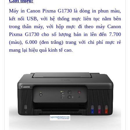
Giới thiệu:
Máy in Canon Pixma G1730 là dòng in phun màu,
kết nối USB, với hệ thống mực liên tục nằm bên
trong thân máy, với hộp mực đi theo máy Canon
Pixma G1730 cho số lượng bản in lên đến 7.700
(màu), 6.000 (đen trắng) trang với chi phí mực rẻ
mang lại hiệu quả kinh tế cao.