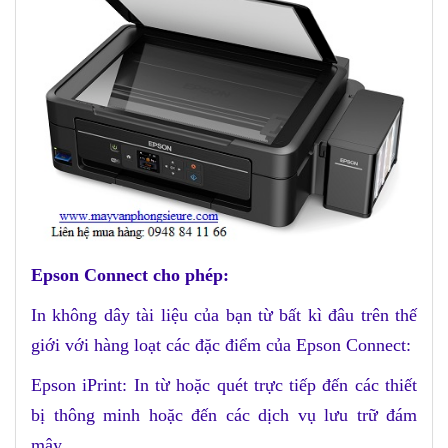
Epson Connect cho phép:
In không dây tài liệu của bạn từ bất kì đâu trên thế
giới với hàng loạt các đặc điểm của Epson Connect:
Epson iPrint: In từ hoặc quét trực tiếp đến các thiết
bị thông minh hoặc đến các dịch vụ lưu trữ đám
mây.