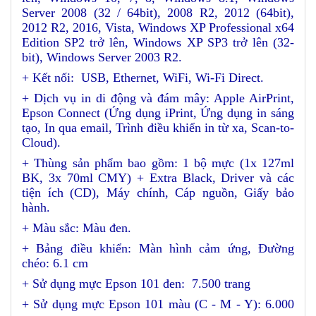
Server 2008 (32 / 64bit), 2008 R2, 2012 (64bit),
2012 R2, 2016, Vista, Windows XP Professional x64
Edition SP2 trở lên, Windows XP SP3 trở lên (32-
bit), Windows Server 2003 R2.
+ Kết nối: USB, Ethernet, WiFi, Wi-Fi Direct.
+ Dịch vụ in di động và đám mây: Apple AirPrint,
Epson Connect (Ứng dụng iPrint, Ứng dụng in sáng
tạo, In qua email, Trình điều khiển in từ xa, Scan-to-
Cloud).
+ Thùng sản phẩm bao gồm: 1 bộ mực (1x 127ml
BK, 3x 70ml CMY) + Extra Black, Driver và các
tiện ích (CD), Máy chính, Cáp nguồn, Giấy bảo
hành.
+ Màu sắc: Màu đen.
+ Bảng điều khiển: Màn hình cảm ứng, Đường
chéo: 6.1 cm
+ Sử dụng mực Epson 101 đen: 7.500 trang
+ Sử dụng mực Epson 101 màu (C - M - Y): 6.000