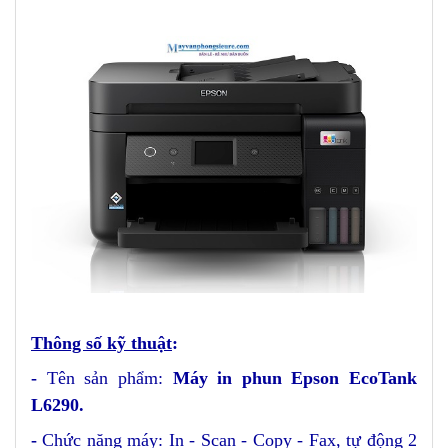
Thông số kỹ thuật
:
-
Tên sản phẩm:
Máy in phun Epson EcoTank
L6290.
-
Chức năng máy: In - Scan - Copy - Fax, tự động 2