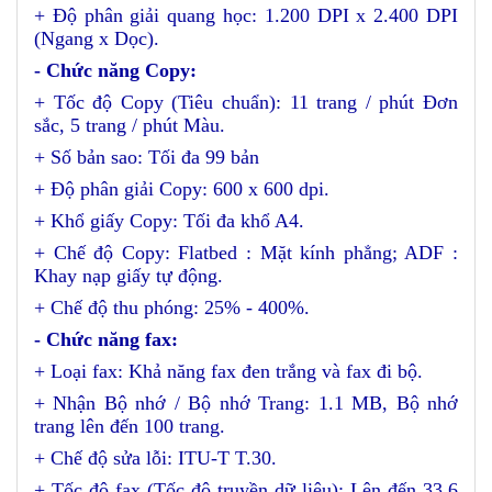
+ Độ phân giải quang học: 1.200 DPI x 2.400 DPI
(Ngang x Dọc).
- Chức năng Copy:
+ Tốc độ Copy (Tiêu chuẩn): 11 trang / phút Đơn
sắc, 5 trang / phút Màu.
+ Số bản sao: Tối đa 99 bản
+ Độ phân giải Copy: 600 x 600 dpi.
+ Khổ giấy Copy: Tối đa khổ A4.
+ Chế độ Copy: Flatbed : Mặt kính phẳng; ADF :
Khay nạp giấy tự động.
+ Chế độ thu phóng: 25% - 400%.
- Chức năng fax:
+ Loại fax: Khả năng fax đen trắng và fax đi bộ.
+ Nhận Bộ nhớ / Bộ nhớ Trang: 1.1 MB, Bộ nhớ
trang lên đến 100 trang.
+ Chế độ sửa lỗi: ITU-T T.30.
+ Tốc độ fax (Tốc độ truyền dữ liệu): Lên đến 33,6