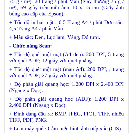
75 g / m²), 20 trang / phút Màu (giấy thường 75 g /
m²), 69 giây trên mỗi ảnh 10 x 15 cm (Giấy ảnh
bóng cao cấp của Epson).
+ Tốc độ in hai mặt : 6,5 Trang A4 / phút Đơn sắc,
4,5 Trang A4 / phút Màu.
+ Màu sắc: Đen, Lục lam, Vàng, Đỏ tươi.
- Chức năng Scan:
+ Tốc độ quét một mặt (A4 đen): 200 DPI; 5 trang
với quét ADF; 12 giây với quét phẳng.
+ Tốc độ quét một mặt (màu A4): 200 DPI; , trang
với quét ADF; 27 giây với quét phẳng.
+ Độ phân giải quang học: 1.200 DPI x 2.400 DPI
(Ngang x Dọc).
+ Độ phân giải quang học (ADF): 1.200 DPI x
2.400 DPI (Ngang x Dọc).
+ Định dạng đầu ra: BMP, JPEG, PICT, TIFF, nhiều
TIFF, PDF, PNG.
+ Loại máy quét: Cảm biến hình ảnh tiếp xúc (CIS).