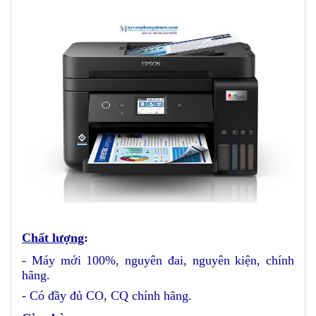
Chất lượng
:
- Máy mới 100%, nguyên đai, nguyên kiện, chính
hãng.
- Có đầy đủ CO, CQ chính hãng.