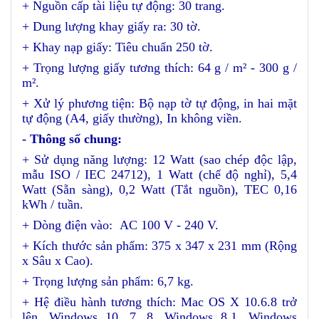
+ Nguồn cấp tài liệu tự động: 30 trang.
+ Dung lượng khay giấy ra: 30 tờ.
+ Khay nạp giấy: Tiêu chuẩn 250 tờ.
+ Trọng lượng giấy tương thích: 64 g / m² - 300 g /
m².
+ Xử lý phương tiện: Bộ nạp tờ tự động, in hai mặt
tự động (A4, giấy thường), In không viền.
- Thông số chung:
+ Sử dụng năng lượng: 12 Watt (sao chép độc lập,
mẫu ISO / IEC 24712), 1 Watt (chế độ nghỉ), 5,4
Watt (Sẵn sàng), 0,2 Watt (Tắt nguồn), TEC 0,16
kWh / tuần.
+ Dòng điện vào: AC 100 V - 240 V.
+ Kích thước sản phẩm: 375 x 347 x 231 mm (Rộng
x Sâu x Cao).
+ Trọng lượng sản phẩm: 6,7 kg.
+ Hệ điều hành tương thích: Mac OS X 10.6.8 trở
lên, Windows 10, 7, 8, Windows 8.1, Windows