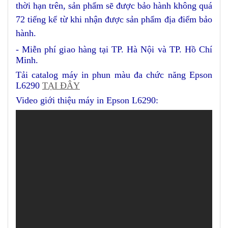
thời hạn trên, sản phẩm sẽ được bảo hành không quá
72 tiếng kể từ khi nhận được sản phẩm địa điểm bảo
hành.
- Miễn phí giao hàng tại TP. Hà Nội và TP. Hồ Chí
Minh.
Tải catalog máy in phun màu đa chức năng Epson
L6290
TẠI ĐÂY
Video giới thiệu máy in Epson L6290: