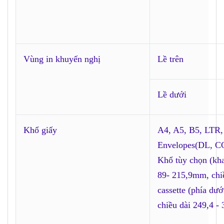
Vùng in khuyến nghị
Lề trên
Lề dưới
Khổ giấy
A4, A5, B5, LTR, 
Envelopes(DL, 
Khổ tùy chọn (khay
89- 215,9mm, chi
cassette (phía dư
chiều dài 249,4 -