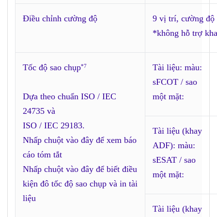
Điều chỉnh cường độ
9 vị trí, cường đ
*không hỗ trợ k
Tốc độ sao chụp
Tài liệu: màu:
*7
sFCOT / sao
Dựa theo chuẩn ISO / IEC
một mặt:
24735 và
ISO / IEC 29183.
Tài liệu (khay
Nhấp chuột vào đây để xem báo
ADF): màu:
cáo tóm tắt
sESAT / sao
Nhấp chuột vào đây để biết điều
một mặt:
kiện đô tốc độ sao chụp và in tài
liệu
Tài liệu (khay