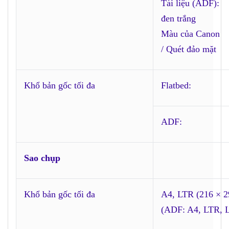
Tài liệu (ADF):
đen trắng
Màu của Canon
/ Quét đảo mặt
Khổ bản gốc tối đa
Flatbed:
ADF:
Sao chụp
Khổ bản gốc tối đa
A4, LTR (216 × 
(ADF: A4, LTR, 