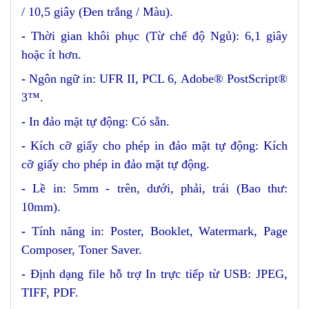
/ 10,5 giây (Đen trắng / Màu).
-
Thời gian khôi phục (Từ chế độ Ngủ): 6,1 giây
hoặc ít hơn.
-
Ngôn ngữ in: UFR II, PCL 6, Adobe® PostScript®
3™.
-
In đảo mặt tự động: Có sẵn.
-
Kích cỡ giấy cho phép in đảo mặt tự động: Kích
cỡ giấy cho phép in đảo mặt tự động.
-
Lề in: 5mm - trên, dưới, phải, trái (Bao thư:
10mm).
-
Tính năng in: Poster, Booklet, Watermark, Page
Composer, Toner Saver.
-
Định dạng file hỗ trợ In trực tiếp từ USB: JPEG,
TIFF, PDF.