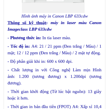
Hình ảnh máy in Canon LBP 633cdw
Thông số kỹ thuật
:
máy in laser màu Canon
Imageclass LBP 633cdw
- Phương thức in:
In tia laser màu.
- Tốc độ in:
A4: 21 / 21 ppm (Đen trắng / Màu) / 1
mặt; 12 / 12 ppm (Đen trắng / Màu) / 2 mặt tự động.
-
Độ phân giải khi in: 600 x 600 dpi.
-
Chất lượng in với Công nghệ Làm mịn Hình
ảnh: 1.200 (tương đương) x 1.200dpi (tương
đương).
-
Thời gian khởi động (Từ lúc bật nguồn): 13 giây
hoặc ít hơn.
-
Thời gian in bản đầu tiên (FPOT) A4: Xấp xỉ 10,4