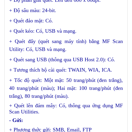
+ Độ phân giải quét: Lên đến 600 x 00dpi.
+ Độ sâu màu: 24-bit.
+ Quét đảo mặt: Có.
+ Quét kéo: Có, USB và mạng.
+ Quét đẩy (quét sang máy tính) bằng MF Scan
Utility: Có, USB và mạng.
+ Quét sang USB (thông qua USB Host 2.0): Có.
+ Tương thích bộ cài quét: TWAIN, WIA, ICA.
+ Tốc độ quét: Một mặt: 50 trang/phút (đen trắng),
40 trang/phút (màu); Hai mặt: 100 trang/phút (đen
trắng), 80 trang/phút (màu).
+ Quét lên đám mây: Có, thông qua ứng dụng MF
Scan Utilities.
- Gửi:
+ Phương thức gửi: SMB, Email, FTP