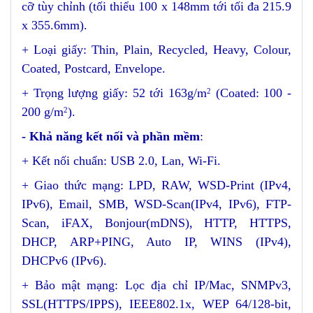
cỡ tùy chỉnh (tối thiểu 100 x 148mm tới tối đa 215.9
x 355.6mm).
+ Loại giấy: Thin, Plain, Recycled, Heavy, Colour,
Coated, Postcard, Envelope.
+ Trọng lượng giấy: 52 tới 163g/m
(Coated: 100 -
2
200 g/m
).
2
- Khả năng kết nối và phần mềm
:
+ Kết nối chuẩn: USB 2.0, Lan, Wi-Fi.
+ Giao thức mạng: LPD, RAW, WSD-Print (IPv4,
IPv6), Email, SMB, WSD-Scan(IPv4, IPv6), FTP-
Scan, iFAX, Bonjour(mDNS), HTTP, HTTPS,
DHCP, ARP+PING, Auto IP, WINS (IPv4),
DHCPv6 (IPv6).
+ Bảo mật mạng: Lọc địa chỉ IP/Mac, SNMPv3,
SSL(HTTPS/IPPS), IEEE802.1x, WEP 64/128-bit,