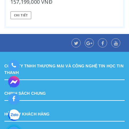
157,199,000 VNĐ
CHI TIẾT
CÔNG TY TNHH THƯƠNG MẠI VÀ CÔNG NGHỆ TIN HỌC TIN
THÀNH
CHINH SÁCH CHUNG
HỖ TRỢ KHÁCH HÀNG