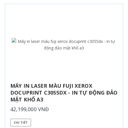
MÁY IN LASER MÀU FUJI XEROX
DOCUPRINT C3055DX - IN TỰ ĐỘNG ĐẢO
MẶT KHỔ A3
42,199,000 VNĐ
CHI TIẾT