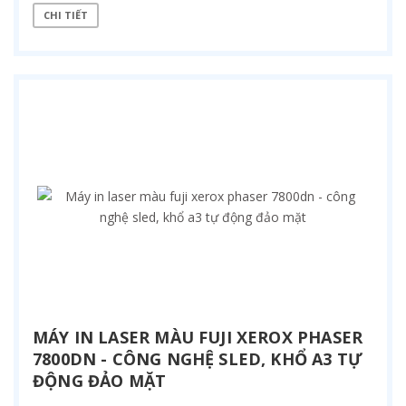
CHI TIẾT
MÁY IN LASER MÀU FUJI XEROX PHASER
7800DN - CÔNG NGHỆ SLED, KHỔ A3 TỰ
ĐỘNG ĐẢO MẶT