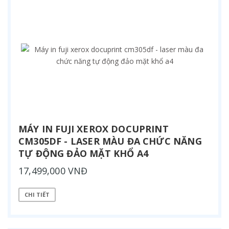
MÁY IN FUJI XEROX DOCUPRINT
CM305DF - LASER MÀU ĐA CHỨC NĂNG
TỰ ĐỘNG ĐẢO MẶT KHỔ A4
17,499,000 VNĐ
CHI TIẾT