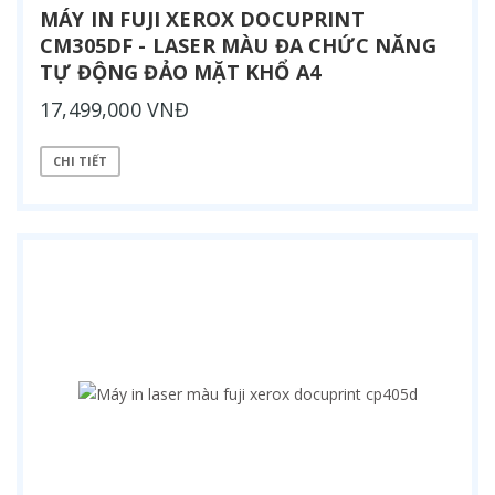
MÁY IN FUJI XEROX DOCUPRINT
CM305DF - LASER MÀU ĐA CHỨC NĂNG
TỰ ĐỘNG ĐẢO MẶT KHỔ A4
17,499,000 VNĐ
CHI TIẾT