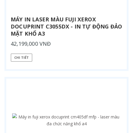
MÁY IN LASER MÀU FUJI XEROX
DOCUPRINT C3055DX - IN TỰ ĐỘNG ĐẢO
MẶT KHỔ A3
42,199,000 VNĐ
CHI TIẾT