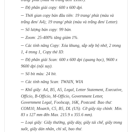
–
Độ phân giải copy: 600 x 600 dpi.
–
Thời gian copy bản đầu tiên: 19 trang/ phút (màu và
trắng đen/ A4); 19 trang/ phút (màu và trắng đen/ Letter).
–
Số lượng bản copy: 99 bản.
–
Zoom: 25-400% tăng giảm 1%.
–
Các tính năng Copy: Xóa khung, sắp xếp bộ nhớ, 2 trong
1, 4 trong 1, Copy thẻ ID.
–
Độ phân giải Scan: 600 x 600 dpi (quang học), 9600 x
9600 dpi (nội suy).
–
Số bit màu: 24 bit.
–
Các tính năng Scan: TWAIN, WIA
–
Khổ giấy: A4, B5, A5, Legal, Letter Statement, Executive,
Officio, B-Officio, M-Officio, Government Letter,
Government Legal, Foolscap, 16K, Postcard. Bao thư:
COM10, Moarch, C5, B5, DL (US). Cỡ giấy tùy chỉnh: Min.
83 x 127 mm đến Max. 215.9 x 355.6 mm).
–
Loại giấy: Giấy thường, giấy dày, giấy tái chế, giấy trong
suốt, giấy dán nhãn, chỉ số, bao thư.