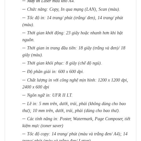
–
Máy in
Laser màu khổ A4.
–
Chức năng: Copy, In qua mạng (LAN), Scan (màu).
–
Tốc độ in: 14 trang/ phút (trắng/ đen), 14 trang/ phút
(màu).
–
Thời gian khởi động: 23 giây hoặc nhanh hơn khi bật
nguồn.
–
Thời gian in trang đầu tiên: 18 giây (trắng và đen)/ 18
giây (màu).
–
Thời gian khôi phục: 8 giây (chế độ ngủ).
–
Độ phân giải in: 600 x 600 dpi.
–
Chất lượng in với công nghệ mịn hình: 1200 x 1200 dpi,
2400 x 600 dpi
–
Ngôn ngữ in: UFR II LT.
–
Lề in: 5 mm trên, dưới, trái, phải (không dùng cho bao
thư); 10 mm trên, dưới, trái, phải (dùng cho bao thư).
–
Các tính năng in: Poster, Watermark, Page Composer, tiết
kiệm mực (toner saver)
–
Tốc độ copy: 14 trang/ phút (màu và trắng đen/ A4); 14
trang/ phút (màu và trắng đen/ Letter).