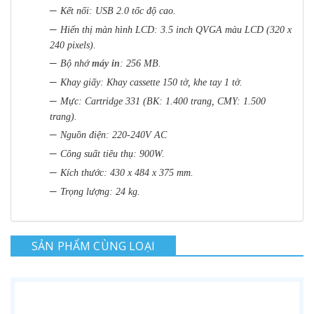
–
Kết nối: USB 2.0 tốc độ cao.
–
Hiển thị màn hình LCD: 3.5 inch QVGA màu LCD (320 x
240 pixels).
–
Bộ nhớ
máy in
: 256 MB.
–
Khay giấy: Khay cassette 150 tờ, khe tay 1 tờ.
–
Mực: Cartridge 331 (BK: 1.400 trang, CMY: 1.500
trang).
–
Nguồn điện: 220-240V AC
–
Công suất tiêu thụ: 900W.
–
Kích thước: 430 x 484 x 375 mm.
–
Trọng lượng: 24 kg.
SẢN PHẨM CÙNG LOẠI