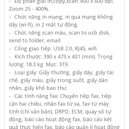
Độ phân giải in,copy,scan: 600 x 600 dpi.
+
Zoom 25 - 400%.
Chức năng in mạng, in qua mạng không
+
dây (wi-fi), in 2 mặt tự động.
Chức năng scan màu, scan to usb disk,
+
send to folder, email.
Cổng giao tiếp: USB 2.0, RJ45, wifi.
+
Kích thước: 390 x 473 x 431 (mm). Trọng
+
lượng: 18.3 kg. Mực: 319.
Loại giấy: Giấy thường, giấy dày, giấy tái
+
chế, giấy màu, giấy trong suốt, giấy dán
nhãn, giấy khổ bao thư.
Các tính năng fax: Chuyển tiếp fax, tiếp
+
cận hai chiều, nhận fax từ xa, fax từ máy
tính (chỉ văn bản), DRPD, ECM, quay số tự
động, báo cáo hoạt động fax, báo cáo kết
quả thực hiện fax, báo cáo quản lí hoạt động