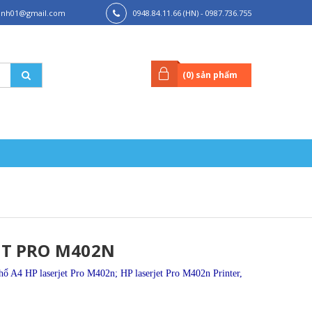
hanh01@gmail.com
0948.84.11.66 (HN) - 0987.736.755
(HCM)
(
0
) sản phẩm
ET PRO M402N
 A4 HP laserjet Pro M402n; HP laserjet Pro M402n Printer,