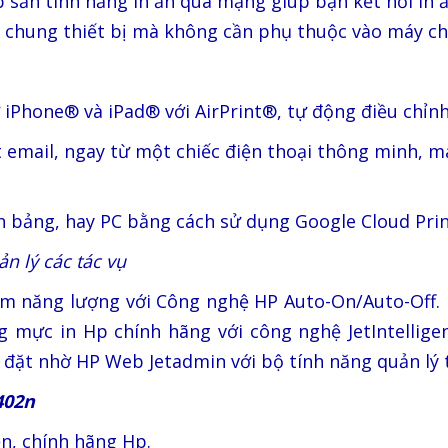
p sẵn tính năng in ấn qua mạng giúp bạn kết nối in 
 chung thiết bị mà không cần phụ thuộc vào máy ch
ừ iPhone® và iPad® với AirPrint®, tự động điều chỉnh
email, ngay từ một chiếc điện thoại thông minh, má
h bảng, hay PC bằng cách sử dụng Google Cloud Prin
n lý các tác vụ
iệm năng lượng với Công nghệ HP Auto-On/Auto-Off.
 mực in Hp chính hãng với công nghệ JetIntellige
ài đặt nhờ HP Web Jetadmin với bộ tính năng quản lý 
M402n
n, chính hãng Hp.