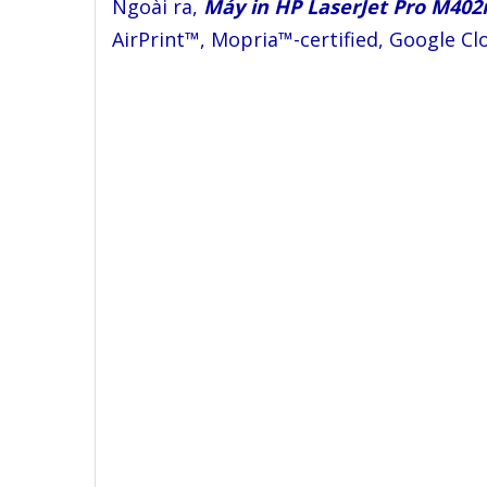
Ngoài ra,
Máy in HP LaserJet Pro M40
AirPrint™, Mopria™-certified, Google Cl