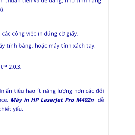
ấn thuận tiện và dễ dàng, nhờ tính năng
ủ.
 các công việc in đúng cỡ giấy.
y tính bảng, hoặc máy tính xách tay,
t™ 2.0.3.
In ấn tiêu hao ít năng lượng hơn các đối
nce.
Máy in HP LaserJet Pro M402n
dễ
thiết yếu.