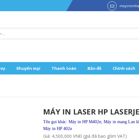
mayintint
 vụ
Khuyến mại
Thanh toán
Bản đồ
Chính sách
MÁY IN LASER HP LASERJ
Tên gọi khác: Máy in HP M402n; Máy in mạng Lan khổ
Máy in HP 402n
Giá: 4,500,000 VNĐ (giá đã bao gồm VAT)