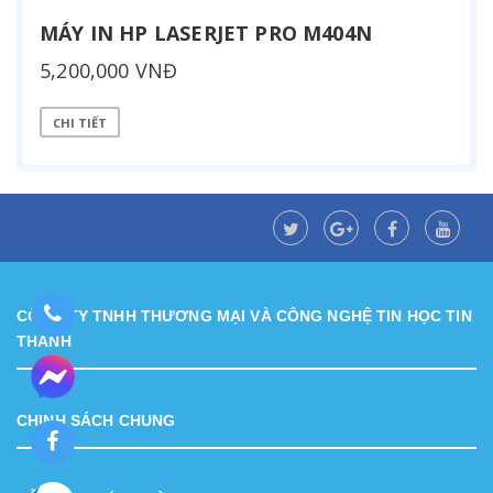
MÁY IN HP LASERJET PRO M404N
5,200,000 VNĐ
CHI TIẾT
CÔNG TY TNHH THƯƠNG MẠI VÀ CÔNG NGHỆ TIN HỌC TIN
THÀNH
CHINH SÁCH CHUNG