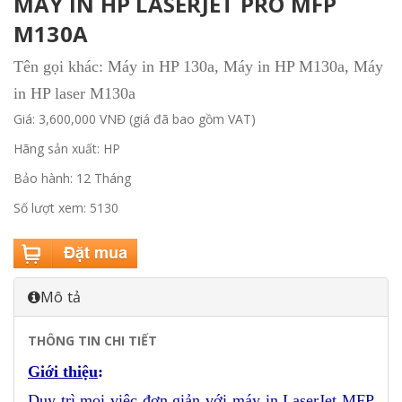
MÁY IN HP LASERJET PRO MFP
M130A
Tên gọi khác: Máy in HP 130a, Máy in HP M130a, Máy
in HP laser M130a
Giá: 3,600,000 VNĐ (giá đã bao gồm VAT)
Hãng sản xuất: HP
Bảo hành: 12 Tháng
Số lượt xem: 5130
Mô tả
THÔNG TIN CHI TIẾT
Giới thiệu
:
Duy trì mọi việc đơn giản với máy in LaserJet MFP