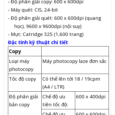
Độ phân giải copy: 600 x 600dpi
-
Máy quét: CIS, 24-bit
-
Độ phân giải quét: 600 x 600dpi (quang
-
học), 9600 x 9600dpi (nội suy)
Mực: Catridge 325 (1,600 trang)
-
Đặc tính kỹ thuật chi tiết
Copy
Loại máy
Máy photocopy laze đơn sắc
photocopy
Tốc độ copy
Có thể lên tới 18 / 19cpm
(A4 / LTR)
Độ phân giải
Chế độ ưu
600 x 400dpi
bản copy
tiên tốc độ:
Chế độ ưu
600 x 600dpi