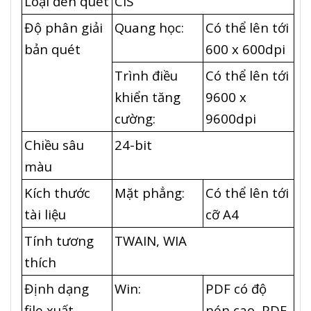
Loại đèn quét
CIS
Độ phân giải
Quang học:
Có thể lên tới
bản quét
600 x 600dpi
Trình điều
Có thể lên tới
khiển tăng
9600 x
cường:
9600dpi
Chiều sâu
24-bit
màu
Kích thước
Mặt phẳng:
Có thể lên tới
tài liệu
cỡ A4
Tính tương
TWAIN, WIA
thích
Định dạng
Win:
PDF có độ
file xuất
nén cao, PDF