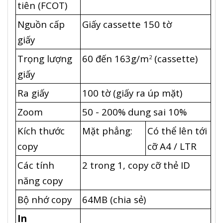
tiên (FCOT)
Nguồn cấp
Giấy cassette 150 tờ
giấy
Trọng lượng
60 đến 163g/m
(cassette)
2
giấy
Ra giấy
100 tờ (giấy ra úp mặt)
Zoom
50 - 200% dung sai 10%
Kích thước
Mặt phẳng:
Có thể lên tới
copy
cỡ A4 / LTR
Các tính
2 trong 1, copy cỡ thẻ ID
năng copy
Bộ nhớ copy
64MB (chia sẻ)
In