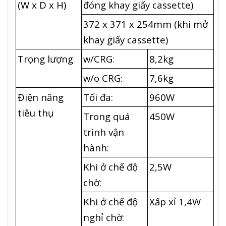
(W x D x H)
đóng khay giấy cassette)
372 x 371 x 254mm (khi mở
khay giấy cassette)
Trọng lượng
w/CRG:
8,2kg
w/o CRG:
7,6kg
Điện năng
Tối đa:
960W
tiêu thụ
Trong quá
450W
trình vận
hành:
Khi ở chế độ
2,5W
chờ:
Khi ở chế độ
Xấp xỉ 1,4W
nghỉ chờ: