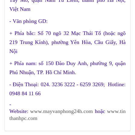
Tây Mỗ, quận Nam Từ Liêm, thành phố Hà Nội,
Việt Nam
- Văn phòng GD:
+ Phía bắc: Số 70 ngõ 32 Mạc Thái Tổ (hoặc ngõ
219 Trung Kính), phường Yên Hòa, Cầu Giấy, Hà
Nội
+ Phía nam: số 150 Đào Duy Anh, phường 9, quận
Phú Nhuận, TP. Hồ Chí Minh.
- Điện Thoại: 024. 3236 3222 - 6259 3269; Hotline:
0948 84 11 66
-
Website:
www.mayvanphong24h.com
hoặc
www.tin
thanhpc.com