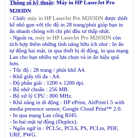
Thông số kỹ thuật
: M
áy in HP LaserJet Pro
M203DN
- Chiếc
máy in HP LaserJet Pro M203DN
được thiết
kế nhỏ gọn với tốc độ in 28 trang/phút giúp bạn in
ấn nhanh chóng với chi phí đầu tư thấp nhất.
- Ngoài ra,
máy in HP LaserJet Pro M203DN
còn
tích hợp thêm những tính năng hữu ích như : In ấn
tự động hai mặt, in qua thiết bị di động, in qua mạng
Lan cho bạn nhiều sự lựa chọn và in ấn hiệu quả
hơn.
- Tốc độ :
28
trang / phút khổ A4.
- Khổ giấy tối đa : A4.
- Độ phân giải : 1200 x 1200 dpi.
- Bộ nhớ chuẩn : 256 MB.
- Bộ xử lý CPU : 800 MHz.
- Khả năng in di động : HP ePrint, AirPrint1.5 with
media presence sensor, Google Cloud Print™ 2.0.
- In qua mạng Lan cổng RJ45.
- In hai mặt tự động (Duplex).
- Ngôn ngữ in : PCL5c, PCL6, PS, PCLm, PDF,
URF, PWG.