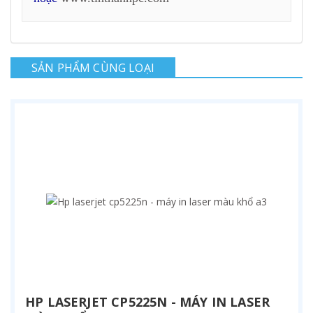
SẢN PHẨM CÙNG LOẠI
HP LASERJET CP5225N - MÁY IN LASER