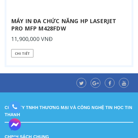
MÁY IN ĐA CHỨC NĂNG HP LASERJET
PRO MFP M428FDW
11,900,000 VNĐ
CHI TIẾT
CÔNG TY TNHH THƯƠNG MẠI VÀ CÔNG NGHỆ TIN HỌC TIN
THÀNH
CHINH SÁCH CHUNG