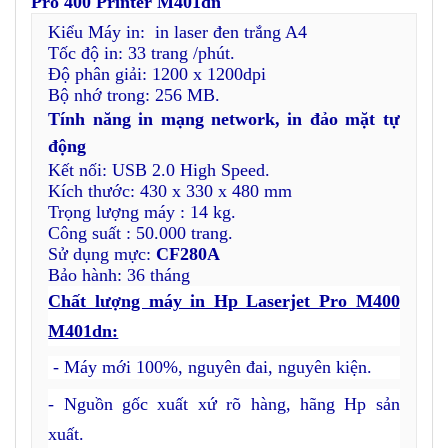
Pro 400 Printer M401dn
Kiểu Máy in: in laser đen trắng A4
Tốc độ in: 33 trang /phút.
Độ phân giải: 1200 x 1200dpi
Bộ nhớ trong: 256 MB.
Tính năng in mạng network, in đảo mặt tự
động
Kết nối: USB 2.0 High Speed.
Kích thước: 430 x 330 x 480 mm
Trọng lượng máy : 14 kg.
Công suất : 50.000 trang.
Sử dụng mực:
CF280A
Bảo hành: 36 tháng
Chất lượng máy in Hp Laserjet
Pro M400
M401dn:
- Máy mới 100%, nguyên đai, nguyên kiện.
- Nguồn gốc xuất xứ rõ hàng, hãng Hp sản
xuất.