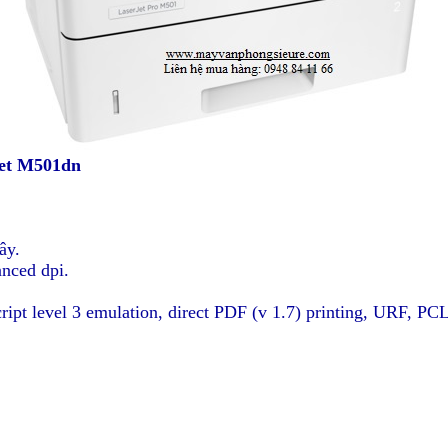
Jet M501dn
ây.
anced dpi.
ipt level 3 emulation, direct PDF (v 1.7) printing, URF, 