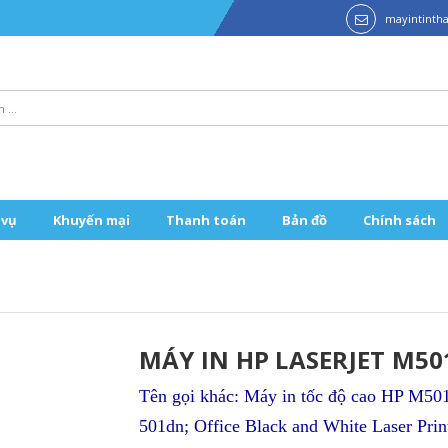
mayintint
 vụ
Khuyến mại
Thanh toán
Bản đồ
Chính sách
MÁY IN HP LASERJET M5
Tên gọi khác: Máy in tốc độ cao HP M50
501dn; Office Black and White Laser Pri