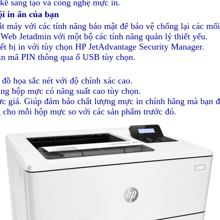
kế sáng tạo và công nghệ mực in.
i in ấn của bạn
ắt máy với các tính năng bảo mật để bảo vệ chống lại các mối
 Web Jetadmin với một bộ các tính năng quản lý thiết yếu.
iết bị in với tùy chọn HP JetAdvantage Security Manager.
 in mã PIN thông qua ổ USB tùy chọn.
đồ họa sắc nét với độ chính xác cao.
ằng hộp mực có năng suất cao tùy chọn.
ực giả. Giúp đảm bảo chất lượng mực in chính hãng mà bạn 
g cho mỗi hộp mực so với các sản phẩm trước đó.