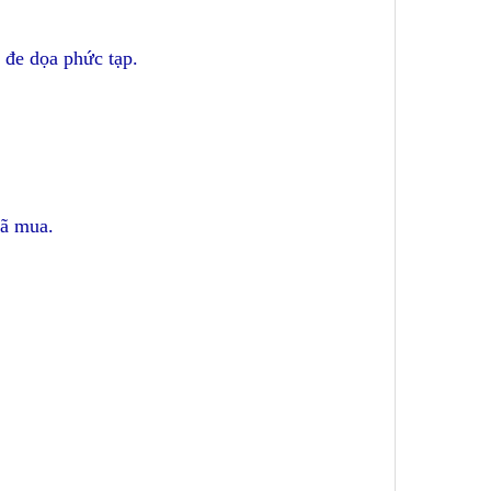
 đe dọa phức tạp.
đã mua.