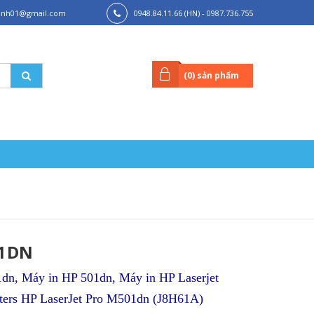
hanh01@gmail.com
0948.84.11.66 (HN) - 0987.736.755
(HCM)
(
0
) sản phẩm
01DN
1dn, Máy in HP 501dn, Máy in HP Laserjet
nters HP LaserJet Pro M501dn (J8H61A)