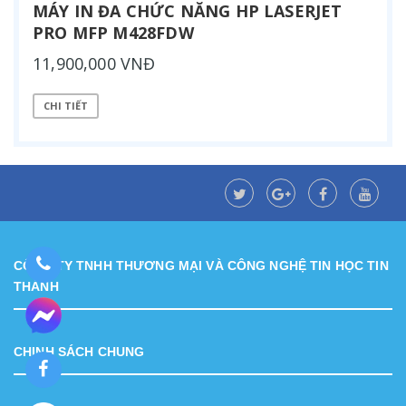
MÁY IN ĐA CHỨC NĂNG HP LASERJET
PRO MFP M428FDW
11,900,000 VNĐ
CHI TIẾT
CÔNG TY TNHH THƯƠNG MẠI VÀ CÔNG NGHỆ TIN HỌC TIN
THÀNH
CHINH SÁCH CHUNG