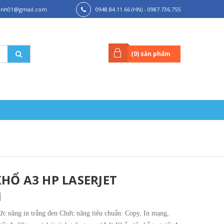
hanh01@gmail.com
0948.84.11.66 (HN) - 0987.736.755
(HCM)
(
0
) sản phẩm
HỔ A3 HP LASERJET
N
ức năng in
trắng đen Chức năng tiêu chuẩn: Copy, In mạng,