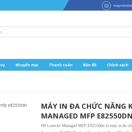
mayintint
 vụ
Khuyến mại
Thanh toán
Bản đồ
Chính sách
MÁY IN ĐA CHỨC NĂNG K
MANAGED MFP E82550D
HP LaserJet Managed MFP E82550dn là máy in đa ch