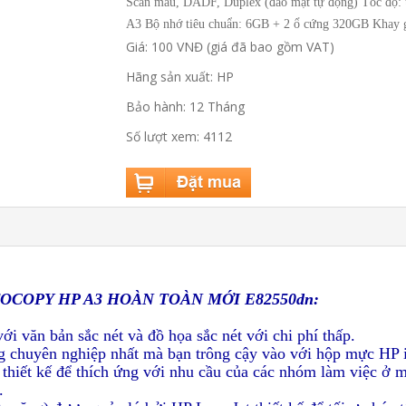
Scan màu, DADF, Duplex (đảo mặt tự động) Tốc độ: tối
A3 Bộ nhớ tiêu chuẩn: 6GB + 2 ổ cứng 320GB Khay giấ
Giá: 100 VNĐ (giá đã bao gồm VAT)
Hãng sản xuất: HP
Bảo hành: 12 Tháng
Số lượt xem: 4112
COPY HP A3 HOÀN TOÀN MỚI E82550dn:
ới văn bản sắc nét và đồ họa sắc nét với chi phí thấp.
ng chuyên nghiệp nhất mà bạn trông cậy vào với hộp mực HP i
thiết kế để thích ứng với nhu cầu của các nhóm làm việc ở 
.