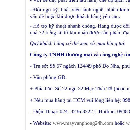
- Với bề dày phát triển lâu năm, chế độ dịch vụ
- Đội ngũ kỹ thuật viên lành nghề, nhiều kin
vấn đề hoặc khi được khách hàng yêu cầu.
- Hỗ trợ kỹ thuật nhanh chóng. Hàng được đổi
quá 72 tiếng kể từ khi nhận được sản phẩm địa
Quý khách hàng có thể xem và mua hàng tại
:
Công ty TNHH thương mại và công nghệ ti
- Trụ sở: Số 57 ngách 124/49 phố Do Nha, p
- Văn phòng GD:
+ Phía bắc: Số 22 ngõ 32 Mạc Thái Tổ (hoặc 
+
Nếu mua hàng tại HCM vui lòng liên hệ: 09
- Điện Thoại: 024. 3236 3222 ; Hotline: 0948 
- Website:
www.mayvanphong24h.com
hoặc
w