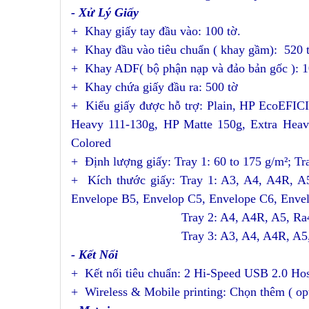
- Xử Lý Giấy
+ Khay giấy tay đầu vào: 100 tờ.
+ Khay đầu vào tiêu chuẩn ( khay gầm): 520 
+ Khay ADF( bộ phận nạp và đảo bản gốc ): 1
+ Khay chứa giấy đầu ra: 500 tờ
+ Kiểu giấy được hỗ trợ: Plain, HP EcoEFIC
Heavy 111-130g, HP Matte 150g, Extra Heavy
Colored
+ Định lượng giấy: Tray 1: 60 to 175 g/m²; Tra
+ Kích thước giấy: Tray 1: A3, A4, A4R, A5,
Envelope B5, Envelop C5, Envelope C6, Enve
Tray 2: A4, A4R, A5, Ra4, B4 (JIS
Tray 3: A3, A4, A4R, A5, Ra3, Ra4, 
- Kết Nối
+ Kết nối tiêu chuẩn: 2 Hi-Speed USB 2.0 Hos
+ Wireless & Mobile printing: Chọn thêm ( opt