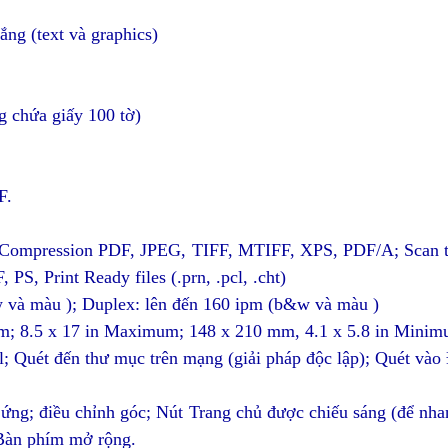
ắng (text và graphics)
g chứa giấy 100 tờ)
F.
Hi-Compression PDF, JPEG, TIFF, MTIFF, XPS, PDF/A; Scan 
S, Print Ready files (.prn, .pcl, .cht)
 và màu ); Duplex: lên đến 160 ipm (b&w và màu )
m; 8.5 x 17 in Maximum; 148 x 210 mm, 4.1 x 5.8 in Minimu
il; Quét đến thư mục trên mạng (giải pháp độc lập); Quét v
g; điều chỉnh góc; Nút Trang chủ được chiếu sáng (để nhan
Bàn phím mở rộng.