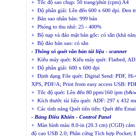
+ Tốc độ sao chụp:
5
0 trang/phút (cpm) A4
+ Độ phân giải: Lên đến 600 x 600 dpi. Đen tr
+ Bản sao nhân bản: 999 bản
+ Phóng to thu nhỏ: 25 - 400%
+ Bộ nạp và đảo mặt bản gốc: có sẵn (khả năn
+ Bộ đảo bản sao: có sẵn
- Thông số quét văn bản tài liệu - scanner
+ Kiểu máy quét: Kiểu máy quét: Flatbed, AD
+ Độ phân giải: 600 x 600 dpi
+ Định dạng File quét: Digital Send: PDF, 
XPS, PDF/A; Print from easy access USB: PDF, P
+ Tốc độ quét: Lên đến 80 ppm/160 ipm (b&w
+ Kích thước tài liệu quét: ADF: 297 x 432 m
+ Các tính năng Quét tiên tiến: Quét đến Ema
- Bảng Điều Khiển - Control Panel
+ Màn hình màu 8.0-in (20.3 cm) (CGD) cảm ứn
độ cao USB 2.0; Phần cứng Tích hợp Pocket; 