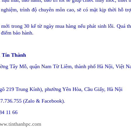
 hậu mãi, bảo hành, bảo trì tốt sẽ giúp chiếc máy móc, thiết b
h nghiệm, trình độ chuyên môn cao, sẽ có mặt kịp thời hỗ tr
 mới trong 30 kể từ ngày mua hàng nếu phát sinh lỗi. Quá t
 điểm bảo hành.
n Tín Thành
hường Tây Mỗ, quận Nam Từ Liêm, thành phố Hà Nội, Việt 
ngõ 219 Trung Kính), phường Yên Hòa, Cầu Giấy, Hà Nội
87.736.755 (Zalo & Facebook).
84 11 66
ww.tinthanhpc.com