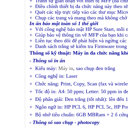
+ Tránh sự gián đoạn với thiết bị MFP (đa chức
+ Điều chỉnh thiết bị đa chức năng này theo nh
+ Quét các tệp trực tiếp vào các thư mục Mic
+ Chụp các trang và mang theo mà không chờ đ
In ấn bảo mật toàn số 1 thế giới
+ Với công nghệ bảo mật HP Sure Start, mỗi m
+ Giúp bảo vệ thông tin về MFP của bạn khi c
+ Liên tục theo dõi để phát hiện và ngừng các 
+ Danh sách trắng sẽ kiểm tra Firmware trong 
Thông
s
ố
k
ỹ
t
huật
:
Máy
in đa chức năng kh
- Thông số in ấn
+ Kiểu máy:
Máy in
, sao chụp đen trắng
+ Công nghệ in: Laser
+ Chức năng: Print, Copy, Scan (fax và wirele
+ Tốc độ in: A4:
5
0 ppm; Letter:
5
0 ppm in đe
+ Độ phân giải: Đen trắng (tốt nhất): lên đến
+ Ngôn ngữ in: HP PCL 6, HP PCL 5c, HP Posts
+ Bộ nhớ tiêu chuẩn: 6GB MBRam + 2 ổ c
- Thông số sao chụp - photocopy