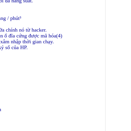
ối đa năng suất.
.
ng / phút³
a chính nó từ hacker.
ên ổ đĩa cứng được mã hóa(4)
 xâm nhập thời gian chạy.
ký số của HP
.
h