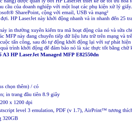
 năng) được quản lý bởi HP LaserJet thiết kế để tối ưu hóa t
u cầu của doanh nghiệp với một loạt các phụ kiện xử lý giấy
rosoft® SharePoint, cộng với email, USB và mạng²
ợi. HP LaserJet này khởi động nhanh và in nhanh đến 25 tra
áy in thường xuyên kiểm tra mã hoạt động của nó và sửa chữ
ác MFP này đang chuyển tiếp dữ liệu lưu trữ trên mạng và tr
cuộc tấn công, sau đó tự động khởi động lại với sự phát hiện
quá trình khởi động để đảm bảo nó là xác thực tốt bằng chữ 
ổ A3
HP LaserJet Managed MFP E825
5
0dn
ss chọn thêm) / có
n; in trang đầu tiên 8.9 giây
 1200 x 1200 dpi
cript level 3 emulation, PDF (v 1.7), AirPrint™ tương thíc
ứng 320GB