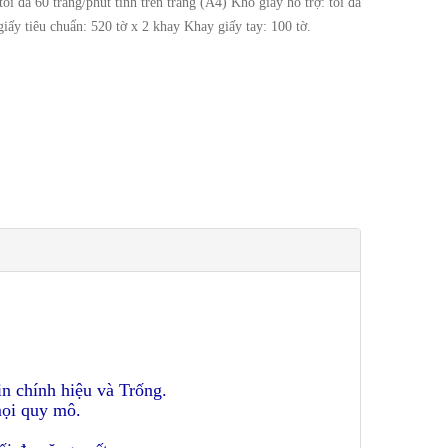
 đa 60 trang/phút tính trên trang (A4) Khổ giấy hỗ trợ: tối đa
y tiêu chuẩn: 520 tờ x 2 khay Khay giấy tay: 100 tờ
.
n chính hiệu và Trống.
mọi quy mô.