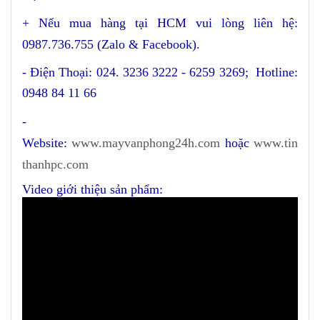
+
Nếu mua hàng tại HCM vui lòng liên hệ:
0987.736.755 (Zalo & Facebook).
- Điện Thoại: 024. 3236 3222 - 6259 3269; Hotline:
0948 84 11 66
-
Website:
www.mayvanphong24h.com
hoặc
www.tin
thanhpc.com
Video giới thiệu sản phẩm: