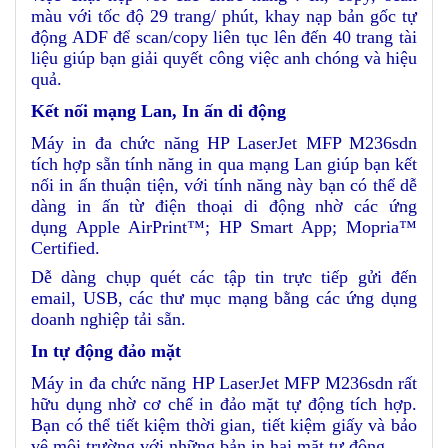
màu với tốc độ 29 trang/ phút, khay nạp bản gốc tự
động ADF để scan/copy liên tục lên đến 40 trang tài
liệu giúp bạn giải quyết công việc anh chóng và hiệu
quả.
Kết nối mạng Lan, In ấn di động
Máy in đa chức năng HP LaserJet MFP M236sdn
tích hợp sẵn tính năng in qua mạng Lan giúp bạn kết
nối in ấn thuận tiện, với tính năng này bạn có thể dễ
dàng in ấn từ điện thoại di động nhờ các ứng
dụng Apple AirPrint™; HP Smart App; Mopria™
Certified
.
Dễ dàng chụp quét các tập tin trực tiếp gửi đến
email, USB, các thư mục mạng bằng các ứng dụng
doanh nghiệp tải sẵn.
In tự động đảo mặt
Máy in đa chức năng HP LaserJet MFP M236sdn rất
hữu dụng nhờ cơ chế in đảo mặt tự động tích hợp.
Bạn có thể tiết kiệm thời gian, tiết kiệm giấy và bảo
vệ môi trường với những bản in hai mặt tự động.