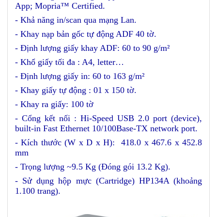
App; Mopria™ Certified
.
- Khả năng in/scan qua mạng Lan.
- Khay nạp bản gốc tự động ADF 40 tờ.
- Định lượng giấy khay ADF: 60 to 90 g/m²
- Khổ giấy tối đa : A4, letter…
- Định lượng giấy in: 60 to 163 g/m²
- Khay giấy tự động : 01 x 150 tờ.
- Khay ra giấy: 100 tờ
- Cổng kết nối : Hi-Speed USB 2.0 port (device),
built-in Fast Ethernet 10/100Base-TX network port.
- Kích thước (W x D x H):
418.0 x 467.6 x 452.8
mm
- Trọng lượng ~9.5 Kg (Đóng gói 13.2 Kg).
- Sử dụng hộp mực (Cartridge) HP134A (khoảng
1.100 trang).