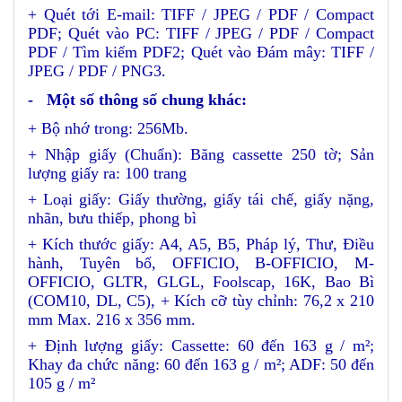
+ Quét tới E-mail: TIFF / JPEG / PDF / Compact
PDF; Quét vào PC: TIFF / JPEG / PDF / Compact
PDF / Tìm kiếm PDF2; Quét vào Đám mây: TIFF /
JPEG / PDF / PNG3.
- Một số thông số chung khác:
+ Bộ nhớ trong: 256Mb.
+ Nhập giấy (Chuẩn): Băng cassette 250 tờ; Sản
lượng giấy ra: 100 trang
+ Loại giấy: Giấy thường, giấy tái chế, giấy nặng,
nhãn, bưu thiếp, phong bì
+ Kích thước giấy: A4, A5, B5, Pháp lý, Thư, Điều
hành, Tuyên bố, OFFICIO, B-OFFICIO, M-
OFFICIO, GLTR, GLGL, Foolscap, 16K, Bao Bì
(COM10, DL, C5), + Kích cỡ tùy chỉnh: 76,2 x 210
mm Max. 216 x 356 mm.
+ Định lượng giấy: Cassette: 60 đến 163 g / m²;
Khay đa chức năng: 60 đến 163 g / m²; ADF: 50 đến
105 g / m²