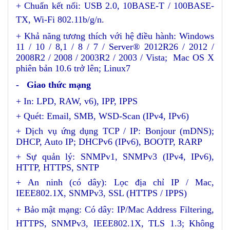
+ Chuẩn kết nối: USB 2.0, 10BASE-T / 100BASE-
TX, Wi-Fi 802.11b/g/n
.
+ Khả năng tương thích với hệ điều hành: Windows
11 / 10 / 8,1 / 8 / 7 / Server® 2012R26 / 2012 /
2008R2 / 2008 / 2003R2 / 2003 / Vista; Mac OS X
phiên bản 10.6 trở lên; Linux7
- Giao thức mạng
+ In: LPD, RAW, v6), IPP, IPPS
+ Quét: Email, SMB, WSD-Scan (IPv4, IPv6)
+ Dịch vụ ứng dụng TCP / IP: Bonjour (mDNS);
DHCP, Auto IP; DHCPv6 (IPv6), BOOTP, RARP
+ Sự quản lý: SNMPv1, SNMPv3 (IPv4, IPv6),
HTTP, HTTPS, SNTP
+ An ninh (có dây): Lọc địa chỉ IP / Mac,
IEEE802.1X, SNMPv3, SSL (HTTPS / IPPS)
+ Bảo mật mạng: Có dây: IP/Mac Address Filtering,
HTTPS, SNMPv3, IEEE802.1X, TLS 1.3
; Không