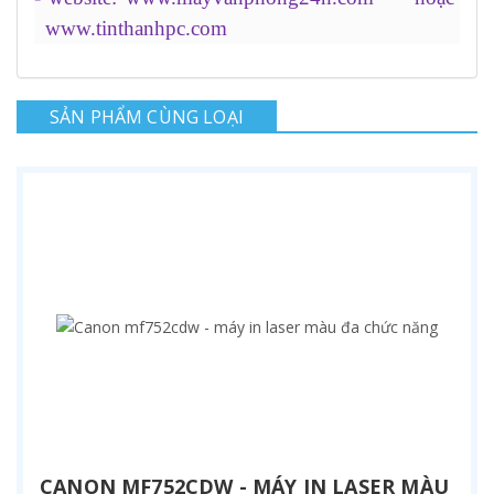
www.tinthanhpc.com
SẢN PHẨM CÙNG LOẠI
CANON MF752CDW - MÁY IN LASER MÀU