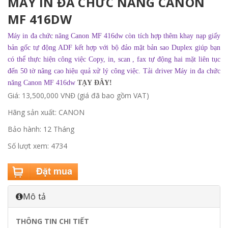
MÁY IN ĐA CHỨC NĂNG CANON
MF 416DW
Máy in đa chức năng Canon MF 416dw
còn tích hợp thêm khay nạp giấy
bản gốc tự động ADF kết hợp với bộ đảo mặt bản sao Duplex giúp bạn
có thể thực hiện công việc Copy, in, scan , fax tự động hai mặt liên tục
đến 50 tờ nâng cao hiệu quả xử lý công việc. T
ải driver
Máy in đa chức
năng Canon MF 416dw
T
ẠY ĐÂY!
Giá: 13,500,000 VNĐ (giá đã bao gồm VAT)
Hãng sản xuất: CANON
Bảo hành: 12 Tháng
Số lượt xem: 4734
Mô tả
THÔNG TIN CHI TIẾT