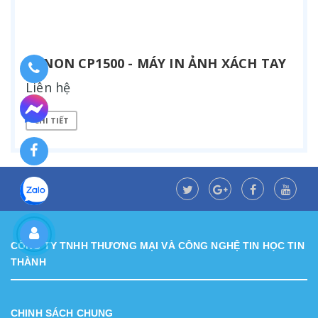
CANON CP1500 - MÁY IN ẢNH XÁCH TAY
Liên hệ
CHI TIẾT
CÔNG TY TNHH THƯƠNG MẠI VÀ CÔNG NGHỆ TIN HỌC TIN
THÀNH
CHINH SÁCH CHUNG