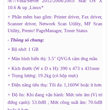
/8/7/Vista/Server 2012/2008/2003/ Mac OS X
10.6 & up ,Linux*
+ Phần mềm bao gồm: Printer driver, Fax driver,
Scanner driver, Network Scan Utility, MF Scan
Utility, Presto! PageManager, Toner Status
- Thông số chung:
+ Bộ nhớ: 1 GB
+ Màn hình hiển thị: 3.5" QVGA cảm ứng mầu
+ Kích thước (W x D x H): 390 x 473 x 431mm
+ Trọng lượng: 19.2kg (có hộp mực)
+ Điện năng tiêu thụ: Tối đa: 1,160W hoặc ít hơn
+ Độ ồn: Khi đang vận hành: Mức nén âm (Vị trí
đứng cạnh): 53.0dB ; Mức công suất âm: 70.6dB
hoặc ít hơn