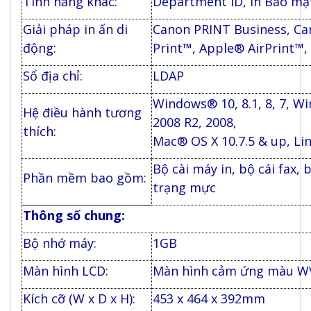
Tính năng khác:
Department ID, In Bảo mật
Giải pháp in ấn di
Canon PRINT Business, Can
động:
Print™, Apple® AirPrint™,
Sổ địa chỉ:
LDAP
Windows® 10, 8.1, 8, 7, W
Hệ điều hành tương
2008 R2, 2008,
thích:
Mac® OS X 10.7.5 & up, Li
Bộ cài máy in, bộ cái fax, 
Phần mềm bao gồm:
trạng mực
Thông số chung:
Bộ nhớ máy:
1GB
Màn hình LCD:
Màn hình cảm ứng màu WV
Kích cỡ (W x D x H):
453 x 464 x 392mm