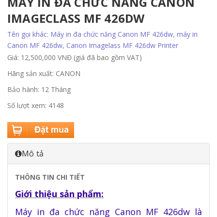
MÁY IN ĐA CHỨC NĂNG CANON
IMAGECLASS MF 426DW
Tên gọi khác: Máy in đa chức năng Canon MF 426dw, máy in
Canon MF 426dw, Canon Imagelass MF 426dw Printer
Giá: 12,500,000 VNĐ (giá đã bao gồm VAT)
Hãng sản xuất: CANON
Bảo hành: 12 Tháng
Số lượt xem: 4148
Mô tả
THÔNG TIN CHI TIẾT
Gi
ới thiệu
sản phẩm
:
Máy in đ
a chức năng
Canon MF 426dw
là