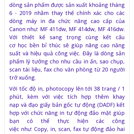
dòng sản phẩm được sản xuất khoảng tháng
6 - 2019 nhằm thay thế chính xác cho các
dòng máy in đa chức năng cao cấp của
Canon như: MF 411dw, MF 414dw, MF 416dw.
Vớ
i thiết kế sang trọng cùng kết cấu
cơ
học
bền bỉ thúc
sẽ giúp nâng cao năng
suất và hiệu quả công việc. Đây là dòng sản
phẩm lý tưởng cho nhu cầu in ấn, sao chụp,
scan tài liệu, fax cho văn phòng từ 20 người
trở xuống.
Với tốc độ in, photocopy lên tới 38 trang / 1
phút, kèm với việc tích hợp
thêm khay
nạp
và đạo
giấy bản gốc tự động
(
DADF
)
kết
hợp với
chức năng in tự động
đảo mặt giúp
bạn có thể thực hiện
các
công
việc
như:
Copy, in, scan, fax tự động
đảo
hai