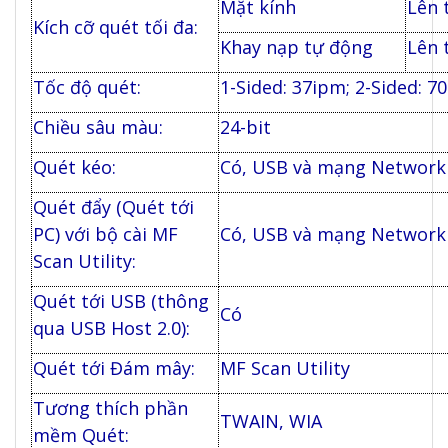
Mặt kính
Lên 
Kích cỡ quét tối đa:
Khay nạp tự động
Lên 
Tốc độ quét:
1-Sided: 37ipm; 2-Sided: 7
Chiều sâu màu:
24-bit
Quét kéo:
Có, USB và mạng Network
Quét đẩy (Quét tới
PC) với bộ cài MF
Có, USB và mạng Network
Scan Utility:
Quét tới USB (thông
Có
qua USB Host 2.0):
Quét tới Đám mây:
MF Scan Utility
Tương thích phần
TWAIN, WIA
mềm Quét: