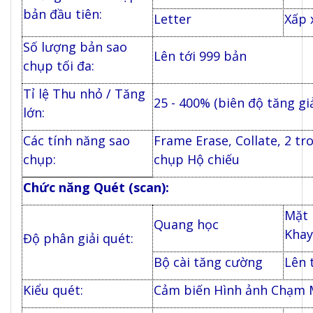
bản đầu tiên:
Letter
Xấp x
Số lượng bản sao
Lên tới 999 bản
chụp tối đa:
Tỉ lệ Thu nhỏ / Tăng
25 - 400% (biên độ tăng g
lớn:
Các tính năng sao
Frame Erase, Collate, 2 tr
chụp:
chụp Hộ chiếu
Chức năng Quét (scan):
Mặt 
Quang học
Khay
Độ phân giải quét:
Bộ cài tăng cường
Lên 
Kiểu quét:
Cảm biến Hình ảnh Chạm