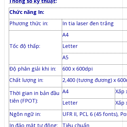
Thông số kỹ thuật
:
Chức năng In:
Phương thức in:
In tia laser đen trắng
A4
Tốc độ thấp:
Letter
A5
Độ phân giải khi in:
600 x 600dpi
Chất lượng in:
2,400 (tương đương) x 600
A4
Xấp 
Thời gian in bản đầu
tiên (FPOT):
Letter
Xấp x
Ngôn ngữ in:
UFR II, PCL 6 (45 fonts), P
In đảo mặt tự động:
Tiêu chuẩn