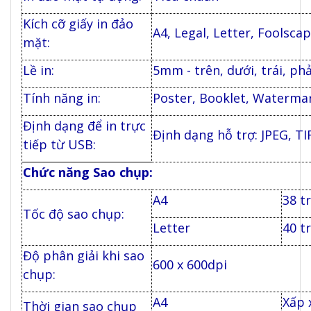
Kích cỡ giấy in đảo
A4, Legal, Letter, Foolscap
mặt:
Lề in:
5mm - trên, dưới, trái, ph
Tính năng in:
Poster, Booklet, Waterma
Định dạng để in trực
Định dạng hỗ trợ: JPEG, TI
tiếp từ USB:
Chức năng Sao chụp:
A4
38 t
Tốc độ sao chụp:
Letter
40 t
Độ phân giải khi sao
600 x 600dpi
chụp:
A4
Xấp x
Thời gian sao chụp