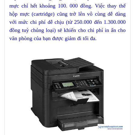
mực chỉ hết khoảng 100. 000 đồng. Việc thay thế
hộp mực (cartridge) cũng trở lên vô cùng dễ dàng
với mức chi phí dễ chịu (từ 250.000 đến 1.300.000
đồng tuỳ chủng loại) sẽ khiến cho chi phí in ấn cho
văn phòng của bạn được giảm đi tối đa.