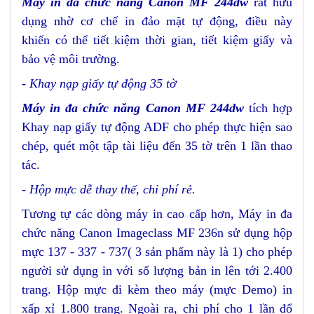
Máy in đ
a chức năng
Canon MF 244dw
rất hữu
dụng nhờ cơ chế in đảo mặt tự động
, điều này
khiến
có thể tiết kiệm thời gian, tiết kiệm giấy và
bảo vệ môi trường
.
-
Khay nạp giấy tự động 35 tờ
Máy in đa
chức
năng Canon MF 244dw
tích hợp
Khay nạp giấy tự động ADF cho phép thực hiện sao
chép, quét một tập tài liệu đến 35 tờ
trên 1 lần thao
tác
.
- Hộp mực dễ thay thế, chi phí rẻ.
Tương tự các dòng máy in cao cấp hơn, Máy in đa
chức năng Canon Imageclass MF 236n sử dụng hộp
mực 137 - 337 - 737( 3 sản phẩm này là 1) cho phép
người sử dụng in với số lượng bản in lên tới 2.400
trang. Hộp mực đi kèm theo máy (mực Demo) in
xấp xỉ 1.800 trang. Ngoài ra, chi phí cho 1 lần đổ