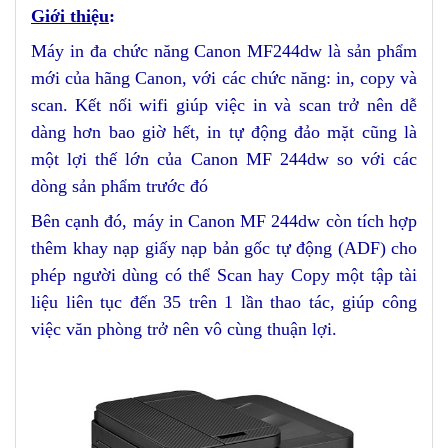
Gi
ới thiệu
:
Máy in đa chức năng Canon MF244dw là
sản phẩm
mới của hãng Canon
, với các chức năng: in, copy và
scan. Kết nối wifi giúp việc in và scan trở nên dễ
dàng hơn bao giờ hết
, in tự động đảo mặt cũng là
một lợi thế lớn của Canon MF 244dw so với các
dòng sản phẩm trước đó
Bên cạnh đó
, máy in Canon MF 244dw còn tích hợp
thêm khay nạp giấy nạp bản gốc tự động
(
ADF
)
cho
phép người dùng có thể Scan hay Copy một tập tài
liệu liên tục đến 35
trên 1 lần thao tác, giúp công
việc văn phòng trở nên vô cùng thuận lợi
.