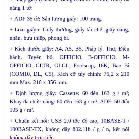
năng 1 tờ:
+ ADF 35 tờ; Sản lượng giấy: 100 trang.
+ Loại giấyn: Giấy thường, giấy tái chế, giấy nặng,
nhãn, bưu thiếp, phong bì.
+ Kích thước giấy: A4, A5, B5, Pháp lý, Thư, Điều
hành, Tuyên bố, OFFICIO, B-OFFICIO, M-
OFFICIO, GLTR, GLGL, Foolscap, 16K, Bao Bì
(COM10, DL, C5), Kích cỡ tùy chỉnh: 76,2 x 210
mm Max. 216 x 356 mm.
+ Định lượng giấy: Cassette: 60 đến 163 g / m²;
Khay đa chức năng: 60 đến 163 g / m²; ADF: 50 đến
105 g / m².
+ Chuẩn kết nối: USB 2.0 tốc độ cao, 10BASE-T /
100BASE-TX, không dây 802.11b / g / n, kết nối
không dây trực tiếp.