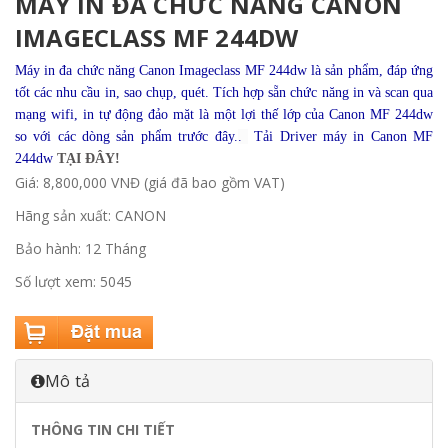
MÁY IN ĐA CHỨC NĂNG CANON
IMAGECLASS MF 244DW
Máy in đa chức năng Canon Imageclass MF 244dw là sản phẩm, đáp ứng
tốt các nhu cầu in, sao chụp, quét. Tích hợp sẵn chức năng in và scan qua
mạng wifi, in tự động đảo mặt là một lợi thế lớp của Canon MF 244dw
so với các dòng sản phẩm trước đây.
.
Tải Driver máy in Canon MF
244dw
TẠI ĐÂY
!
Giá: 8,800,000 VNĐ (giá đã bao gồm VAT)
Hãng sản xuất: CANON
Bảo hành: 12 Tháng
Số lượt xem: 5045
Mô tả
THÔNG TIN CHI TIẾT