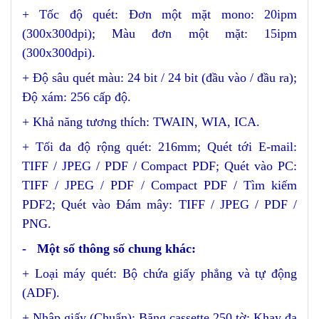
+ Tốc độ quét: Đơn một mặt mono: 20ipm
(300x300dpi); Màu đơn một mặt: 15ipm
(300x300dpi).
+ Độ sâu quét màu: 24 bit / 24 bit (đầu vào / đầu ra);
Độ xám: 256 cấp độ.
+ Khả năng tương thích: TWAIN, WIA, ICA.
+ Tối đa độ rộng quét: 216mm; Quét tới E-mail:
TIFF / JPEG / PDF / Compact PDF; Quét vào PC:
TIFF / JPEG / PDF / Compact PDF / Tìm kiếm
PDF2; Quét vào Đám mây: TIFF / JPEG / PDF /
PNG.
- Một số thông số chung khác:
+ Loại máy quét: Bộ chứa giấy phẳng và tự động
(ADF).
+ Nhập giấy (Chuẩn): Băng cassette 250 tờ; Khay đa