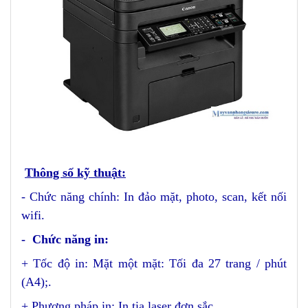
Thông số kỹ thuật
:
- Chức năng chính: In đảo mặt, photo, scan, kết nối
wifi.
- Chức năng in:
+ Tốc độ in: Mặt một mặt: Tối đa 27 trang / phút
(A4);.
+ Phương pháp in: In tia laser đơn sắc.