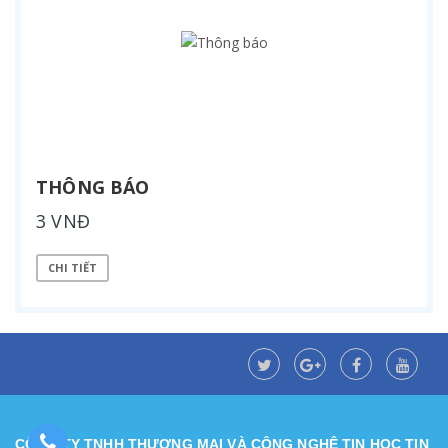
THÔNG BÁO
3 VNĐ
CHI TIẾT
CÔNG TY TNHH THƯƠNG MẠI VÀ CÔNG NGHỆ TIN HỌC TIN