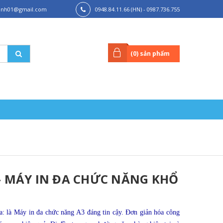
hanh01@gmail.com
0948.84.11.66 (HN) - 0987.736.755
(HCM)
(
0
) sản phẩm
 - MÁY IN ĐA CHỨC NĂNG KHỔ
: l
à Máy in đa chức năng A3 đáng tin cậy. Đơn giản hóa công