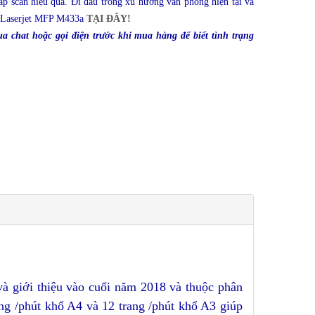
pháp scan hiệu quả. Đi đầu trong xu hướng văn phòng hiện tại và
 Laserjet MFP M433a
T
ẠI ĐÂY!
ua chat hoặc gọi điện trước khi mua hàng để biết tình trạng
à giới thiệu vào cuối năm 2018 và thuộc phân
ng /phút khổ A4 và 12 trang /phút khổ A3 giúp