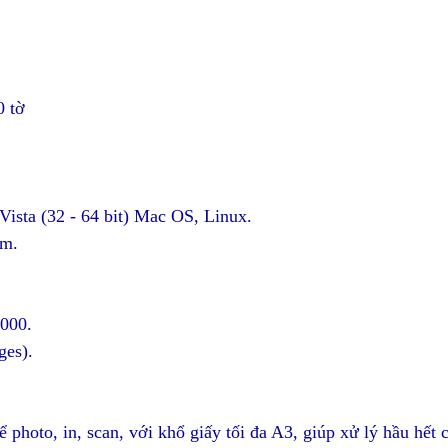
0 tờ
 V
ista (32 - 64 bit) Mac OS, Linux.
mm.
2000.
ges).
ể photo, in, scan, với khổ giấy tối đa A3, giúp xử lý hầu hết 