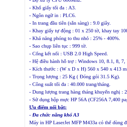
- Bộ xử lý CPU 600Mhz.
- Khổ giấy tối đa : A3.
- Ngôn ngữ in : PLC6.
- In trang đầu tiên (sẵn sàng) : 9.0 giây.
- Khay giấy tự động : 01 x 250 tờ, khay tay 10
- Khả năng phóng to thu nhỏ : 25% - 400%.
- Sao chụp liên tục : 999 tờ.
- Cổng kết nối : USB 2.0 High Speed.
- Hệ điều hành hỗ trợ : Windows 10, 8.1, 8, 7,
- Kích thước : (W x D x H) 560 x 540 x 413 
- Trọng lượng : 25 Kg ( Đóng gói 31.5 Kg).
- Công suất tối đa : 40.000 trang/tháng.
- Dung lượng trang hàng tháng khuyến nghị : 
- Sử dụng hộp mực HP 56A (CF256A 7,400 pa
Ưu điểm nổi bật:
-
Đa chức năng khổ A3
Máy in HP LaserJet MFP M433a c
ó thể dùng đ