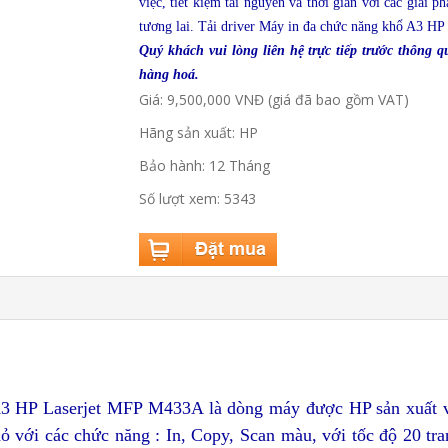
việc, tiết kiệm tài nguyên và thời gian với các giải 
tương lai. T
ải driver
Máy in đa ch
ức năng khổ A3 HP
Quý khách vui lòng liên hệ trực tiếp trước thông q
hàng hoá.
Giá: 9,500,000 VNĐ (giá đã bao gồm VAT)
Hãng sản xuất: HP
Bảo hành: 12 Tháng
Số lượt xem: 5343
A3 HP Laserjet MFP M433A là dòng máy được HP sản xuất v
với các chức năng : In, Copy, Scan màu, với tốc độ 20 tra