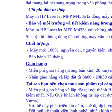
đại mang lại nét sang trọng trong văn phòng là
- Chi phí đầu tư thấp
Máy in HP LaserJet MFP M433a là dòng máy in
- B
ảo vệ môi trường và tiết kiệm năng lượng
Máy in HP LaserJet MFP M433a
với chứng nh
Sleep) khi không dùng đến nhưng máy vẫn có thể
Chất lượng:
- Máy mới 100%, nguyên đai, nguyên kiện, c
- B
ảo hành 12 tháng.
Giao hàng:
- Miễn phí giao hàng (Trong bán kính 20 km) c
- Nhận giao hàng và lắp đặt từ 8h00 - 20h30 cá
Tại sao bạn nên chọn mua sản phẩm tại côn
- Miễn phí giao hàng và lắp đặt tại nội thành
kiệm nhất. Nếu Quý khách không tự lắp đặt đư
Views).
- Với bề dày phát triển lâu năm, chế độ dịch vụ
- Đội ngũ kỹ thuật viên lành nghề, nhiều kinh 