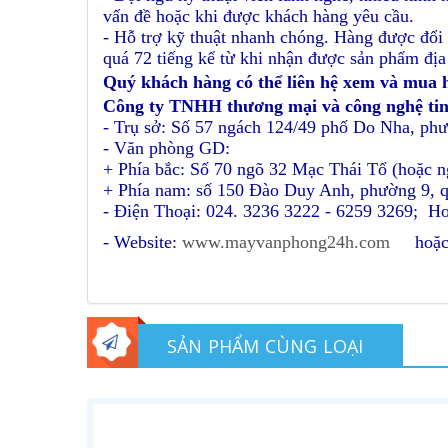
vấn đề hoặc khi được khách hàng yêu cầu.
- Hỗ trợ kỹ thuật nhanh chóng. Hàng được đổi 
quá 72 tiếng kể từ khi nhận được sản phẩm địa
Quý khách hàng có thể liên hệ xem và mua h
Công ty TNHH thương mại và công nghệ ti
- Trụ sở: Số 57 ngách 124/49 phố Do Nha, p
- Văn phòng GD:
+ Phía bắc: Số 70 ngõ 32 Mạc Thái Tổ (hoặc 
+ Phía nam: số 150 Đào Duy Anh, phường 9, 
- Điện Thoại: 024. 3236 3222 - 6259 3269; Ho
- Website:
www.mayvanphong24h.com
ho
SẢN PHẨM CÙNG LOẠI