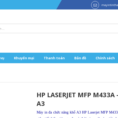
mayintint
 vụ
Khuyến mại
Thanh toán
Bản đồ
Chính sách
HP LASERJET MFP M433A
A3
Máy in đa ch
ức năng khổ A3 HP Laserjet MFP M433a