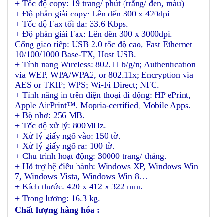
+ Tốc độ copy: 19 trang/ phút (trắng/ đen, màu)
+ Độ phân giải copy: Lên đến 300 x 420dpi
+ Tốc độ Fax tối đa: 33.6 Kbps.
+ Độ phân giải Fax: Lên đến 300 x 3000dpi.
Cổng giao tiếp: USB 2.0 tốc độ cao, Fast Ethernet
10/100/1000 Base-TX, Host USB.
+ Tính năng Wireless: 802.11 b/g/n; Authentication
via WEP, WPA/WPA2, or 802.11x; Encryption via
AES or TKIP; WPS; Wi-Fi Direct; NFC.
+ Tính năng in trên điện thoại di động: HP ePrint,
Apple AirPrint™, Mopria-certified, Mobile Apps.
+ Bộ nhớ: 256 MB.
+ Tốc độ xử lý: 800MHz.
+ Xử lý giấy ngõ vào: 150 tờ.
+ Xử lý giấy ngõ ra: 100 tờ.
+ Chu trình hoạt động: 30000 trang/ tháng.
+ Hỗ trợ hệ điều hành: Windows XP, Windows Win
7, Windows Vista, Windows Win 8…
+ Kích thước: 420 x 412 x 322 mm.
+ Trọng lượng: 16.3 kg.
Chất lượng hàng hóa :