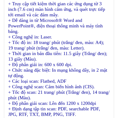
+ Truy cập tiết kiệm thời gian các ứng dụng từ 3
inch (7.6 cm) màn hình cảm ứng, và quét trực tiếp
tới email và các đám mây.
+ Dễ dàng in từ Microsoft® Word and
PowerPoint®, điện thoại thông minh và máy tính
bảng.
+ Công nghệ in: Laser.
+ Tốc độ in: 18 trang/ phút (trắng/ đen, màu: A4);
19 trang/ phút (trắng/ đen, màu: Letter).
+ Thời gian in bản đầu tiên: 11.5 giây (Trắng/ đen);
13 giây (Màu).
+ Độ phân giải in: 600 x 600 dpi.
+ Chức năng đặc biệt: In mạng không dây, in 2 mặt
tự động.
+ Các loại scan: Flatbed, ADF
+ Công nghệ scan: Cảm biến hình ảnh (CIS).
+ Tốc độ scan: 21 trang/ phút (Trắng/ đen), 14 trang/
phút (Màu).
+ Độ phân giải scan: Lên đến 1200 x 1200dpi
+ Định dạng tập tin scan: PDF, searchable PDF,
JPG, RTF, TXT, BMP, PNG, TIFF.