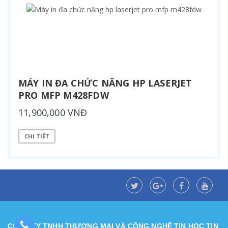
MÁY IN ĐA CHỨC NĂNG HP LASERJET
PRO MFP M428FDW
11,900,000 VNĐ
CHI TIẾT
CÔNG TY TNHH THƯƠNG MẠI VÀ CÔNG NGHỆ TIN HỌC TIN