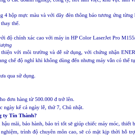
 4 hộp mực màu và với dãy đèn thông báo tương ứng từng 
thay thế.
t với độ chính xác cao với máy in HP Color LaserJet Pro M15
 lượng
 thiện với môi trường và dễ sử dụng, với chứng nhận ENER
ang chế độ nghỉ khi không dùng đến nhưng máy vẫn có thể tự
ưa qua sử dụng.
ho đơn hàng từ 500.000 đ trở lên.
c ngày kể cả ngày lễ, thứ 7, Chủ nhật.
g ty Tín Thành?
 hậu mãi, bảo hành, bảo trì tốt sẽ giúp chiếc máy móc, thiết b
h nghiệm, trình độ chuyên môn cao, sẽ có mặt kịp thời hỗ tr