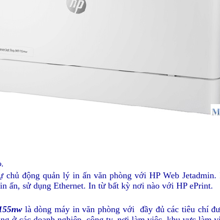
o.
ự chủ động quản lý in ấn văn phòng với HP Web Jetadmin. I
in ấn, sử dụng Ethernet. In từ bất kỳ nơi nào với HP ePrint.
M155nw
là dòng máy in văn phòng với đầy đủ các tiêu chí đư
dụng ở các doanh nghiệp, công ty, nơi làm việc, khu vực làm