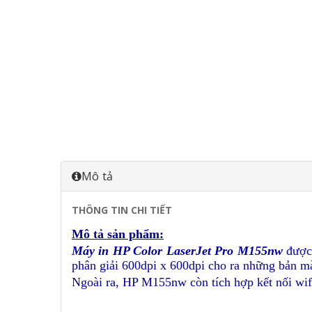
Mô tả
THÔNG TIN CHI TIẾT
Mô tả sản phẩm:
Máy in HP Color LaserJet Pro M155nw
được 
phân giải 600dpi x 600dpi cho ra những bản màu
Ngoài ra, HP M155nw còn tích hợp kết nối wifi