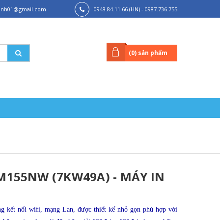
hanh01@gmail.com
0948.84.11.66 (HN) - 0987.736.755
(HCM)
(
0
) sản phẩm
M155NW (7KW49A) - MÁY IN
g kết nối wifi, mạng Lan, được thiết kế nhỏ gọn phù hợp với