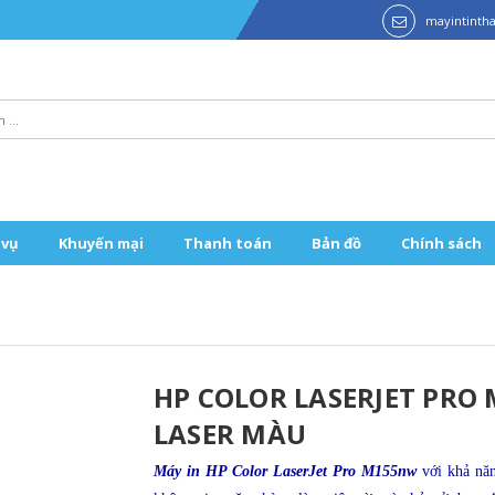
mayintint
 vụ
Khuyến mại
Thanh toán
Bản đồ
Chính sách
HP COLOR LASERJET PRO 
LASER MÀU
Máy in HP Color LaserJet Pro M155nw
với khả năn