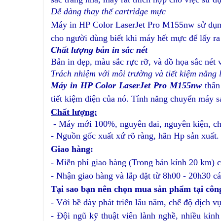
Dễ dàng thay thế cartridge mực
Máy in HP Color LaserJet Pro M155nw sử dụng
cho người dùng biết khi máy hết mực để lấy ra 
Chất lượng bản in sắc nét
Bản in đẹp, màu sắc rực rỡ, và đồ họa sắc né
Trách nhiệm với môi trường và tiết kiệm năng
Máy in HP Color LaserJet Pro M155nw
thân
tiết kiệm điện của nó. Tính năng chuyển máy s
Chất lượng:
- Máy mới 100%, nguyên đai, nguyên kiện, ch
- Nguồn gốc xuất xứ rõ ràng, hãn Hp sản xuất.
Giao hàng:
- Miễn phí giao hàng (Trong bán kính 20 km) c
- Nhận giao hàng và lắp đặt từ 8h00 - 20h30 cá
Tại sao bạn nên chọn mua sản phẩm tại côn
- Với bề dày phát triển lâu năm, chế độ dịch vụ
- Đội ngũ kỹ thuật viên lành nghề, nhiều kin