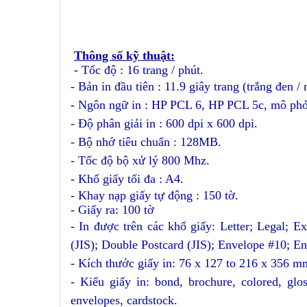
Thông số kỹ thuật:
- Tốc độ : 16 trang / phút.
- Bản in đầu tiên : 11.9 giây trang (trắng đen /
- Ngôn ngữ in : HP PCL 6, HP PCL 5c, mô ph
- Độ phân giải in : 600 dpi x 600 dpi.
- Bộ nhớ tiêu chuẩn : 128MB.
- Tốc độ bộ xử lý 800 Mhz.
- Khổ giấy tối đa : A4.
- Khay nạp giấy tự động : 150 tờ.
- Giấy ra: 100 tờ
- In được trên các khổ giấy: Letter; Legal; E
(JIS); Double Postcard (JIS); Envelope #10;
- Kích thước giấy in: 76 x 127 to 216 x 356 m
- Kiểu giấy in: bond, brochure, colored, gloss
envelopes, cardstock
.