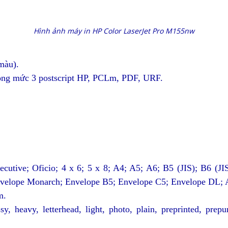
Hình ảnh máy in HP Color LaserJet Pro M155nw
 màu).
ỏng mức 3 postscript HP, PCLm, PDF, URF.
xecutive; Oficio; 4 x 6; 5 x 8; A4; A5; A6; B5 (JIS); B6 (
 Envelope Monarch; Envelope B5; Envelope C5; Envelope DL;
m
.
y, heavy, letterhead, light, photo, plain, preprinted, prepu