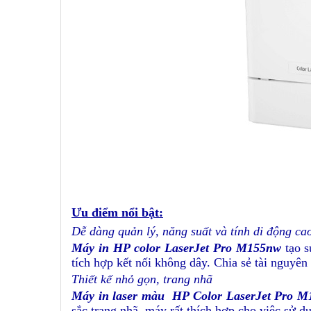
Ưu điểm nổi bật:
Dễ dàng quản lý, năng suất và tính di động ca
Máy in HP color LaserJet Pro M155nw
tạo s
tích hợp kết nối không dây. Chia sẻ tài nguyên 
Thiết kế nhỏ gọn, trang nhã
Máy in laser màu HP Color LaserJet Pro 
sắc trang nhã, máy rất thích hợp cho việc sử 