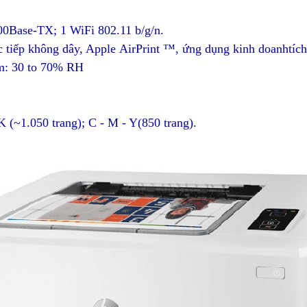
100Base-TX; 1 WiFi 802.11 b/g/n.
ực tiếp không dây, Apple AirPrint ™, ứng dụng kinh doanhtí
ẩm: 30 to 70% RH
 (~1.050 trang); C - M - Y(850 trang).