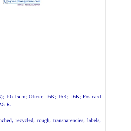
JIS); 10x15cm; Oficio; 16K; 16K; 16K; Postcard
 A5-R
.
nched, recycled, rough, transparencies, labels,