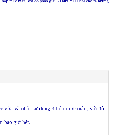
4 hộp mực màu, với độ phân giải 600dbi x 600dbi cho ra những
ệc vừa và nhỏ, sử dụng 4 hộp mực màu, với độ
n bao giờ hết.