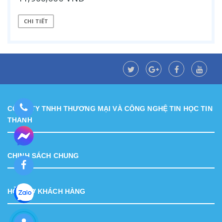
CHI TIẾT
CÔNG TY TNHH THƯƠNG MẠI VÀ CÔNG NGHỆ TIN HỌC TIN
THÀNH
CHINH SÁCH CHUNG
HỖ TRỢ KHÁCH HÀNG