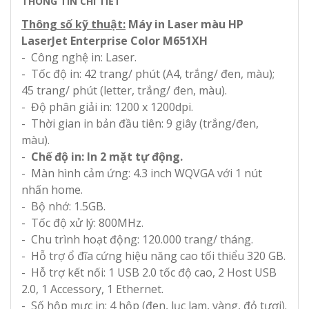
THÔNG TIN CHI TIẾT
Thông số kỹ thuật:
Máy in Laser màu HP
LaserJet Enterprise Color M651XH
- Công nghệ in: Laser.
- Tốc độ in: 42 trang/ phút (A4, trắng/ đen, màu);
45 trang/ phút (letter, trắng/ đen, màu).
- Độ phân giải in: 1200 x 1200dpi.
- Thời gian in bản đầu tiên: 9 giây (trắng/đen,
màu).
-
Chế độ in: In 2 mặt tự động.
- Màn hình cảm ứng: 4.3 inch WQVGA với 1 nút
nhấn home.
- Bộ nhớ: 1.5GB.
- Tốc độ xử lý: 800MHz.
- Chu trình hoạt động: 120.000 trang/ tháng.
- Hỗ trợ ổ đĩa cứng hiệu năng cao tối thiểu 320 GB.
- Hỗ trợ kết nối: 1 USB 2.0 tốc độ cao, 2 Host USB
2.0, 1 Accessory, 1 Ethernet.
- Số hộp mực in: 4 hộp (đen, lục lam, vàng, đỏ tươi).