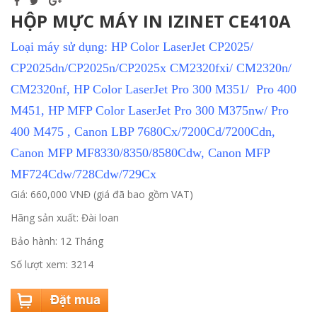
HỘP MỰC MÁY IN IZINET CE410A
Loại máy sử dụng: HP Color LaserJet CP2025/
CP2025dn/CP2025n/CP2025x CM2320fxi/ CM2320n/
CM2320nf, HP Color LaserJet Pro 300 M351/ Pro 400
M451, HP MFP Color LaserJet Pro 300 M375nw/ Pro
400 M475 , Canon LBP 7680Cx/7200Cd/7200Cdn,
Canon MFP MF8330/8350/8580Cdw, Canon MFP
MF724Cdw/728Cdw/729Cx
Giá: 660,000 VNĐ (giá đã bao gồm VAT)
Hãng sản xuất: Đài loan
Bảo hành: 12 Tháng
Số lượt xem: 3214