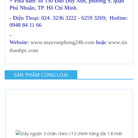
+ Phía nam: số 150 Đào Duy Anh, phường 9, quận
Phú Nhuận, TP. Hồ Chí Minh.
- Điện Thoại: 024. 3236 3222 - 6259 3269; Hotline:
0948 84 11 66
-
Website:
www.mayvanphong24h.com
hoặc
www.tin
thanhpc.com
SẢN PHẨM CÙNG LOẠI