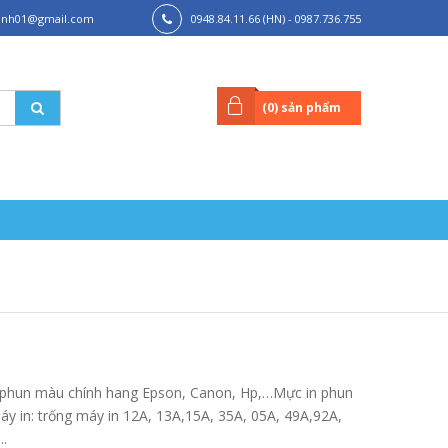
hanh01@gmail.com
0948.84.11.66 (HN) - 0987.736.755
(HCM)
(
0
) sản phẩm
n phun màu chính hang Epson, Canon, Hp,…Mực in phun
máy in: trống máy in 12A, 13A,15A, 35A, 05A, 49A,92A,
..