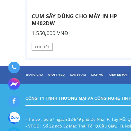
CỤM SẤY DÙNG CHO MÁY IN HP
M402DW
1,550,000 VNĐ
CHI TIẾT
TRANG CHỦ
GIỚI THIỆU
SẢN PHẨM
DỊCH VỤ
KHUYẾN MẠI
CÔNG TY TNHH THƯƠNG MẠI VÀ CÔNG NGHỆ TIN 
- Trụ sở : Số 57 ngách 124/49 phố Do Nha, P. Tây Mỗ, 
- VPGD: Số 22 ngõ 32 Mạc Thái Tổ, Q.Cầu Giấy, Hà Nội