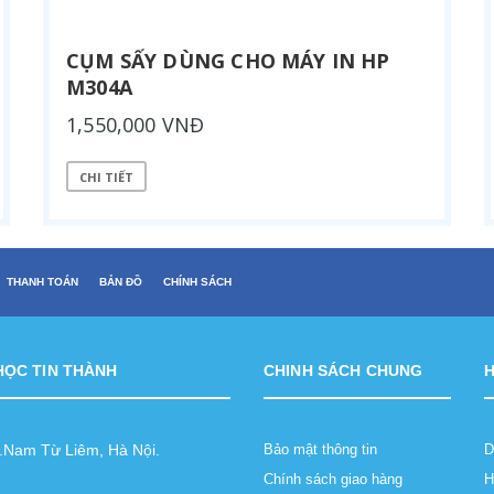
CỤM SẤY DÙNG CHO MÁY IN HP
M304A
1,550,000 VNĐ
CHI TIẾT
THANH TOÁN
BẢN ĐỒ
CHÍNH SÁCH
HỌC TIN THÀNH
CHINH SÁCH CHUNG
Q.Nam Từ Liêm, Hà Nội.
Bảo mật thông tin
D
Chính sách giao hàng
H