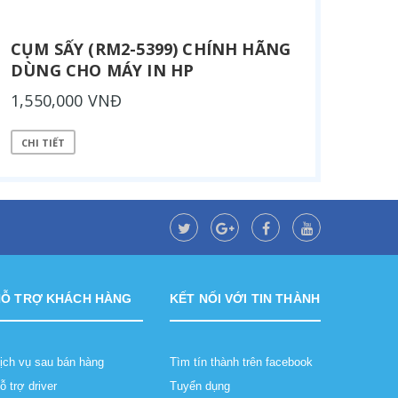
CỤM SẤY (RM2-5399) CHÍNH HÃNG
DÙNG CHO MÁY IN HP
1,550,000 VNĐ
CHI TIẾT
HỖ TRỢ KHÁCH HÀNG
KẾT NỐI VỚI TIN THÀNH
ịch vụ sau bán hàng
Tìm tín thành trên facebook
ỗ trợ driver
Tuyển dụng