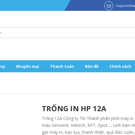
mayintint
 vụ
Khuyến mại
Thanh toán
Bản đồ
Chính sách
TRỐNG IN HP 12A
Trống 12A Công ty Tín Thành phân phối máy i
màu Sensient, Inktech, RPT, Eject…. Linh kiện 
gạt máy in, bao lụa, thanh nhiệt, quả đào cuốn,.