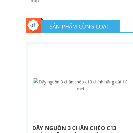
mực”
SẢN PHẨM CÙNG LOẠI
DÂY NGUỒN 3 CHÂN CHÉO C13