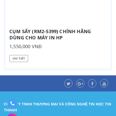
CỤM SẤY (RM2-5399) CHÍNH HÃNG
DÙNG CHO MÁY IN HP
1,550,000 VNĐ
CHI TIẾT
CÔNG TY TNHH THƯƠNG MẠI VÀ CÔNG NGHỆ TIN HỌC TIN
THÀNH